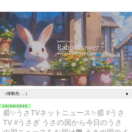
▼
10/20/2025
📰✨うさTVネットニュース✨📰 #うさ
TV #うさぎ うさの国から今日のうさ