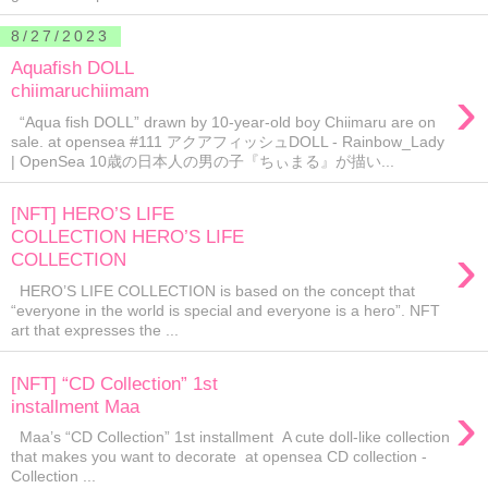
8/27/2023
Aquafish DOLL
›
chiimaruchiimam
“Aqua fish DOLL” drawn by 10-year-old boy Chiimaru are on
sale. at opensea #111 アクアフィッシュDOLL - Rainbow_Lady
| OpenSea 10歳の日本人の男の子『ちぃまる』が描い...
[NFT] HERO’S LIFE
COLLECTION HERO’S LIFE
›
COLLECTION
HERO’S LIFE COLLECTION is based on the concept that
“everyone in the world is special and everyone is a hero”. NFT
art that expresses the ...
[NFT] “CD Collection” 1st
›
installment Maa
Maa’s “CD Collection” 1st installment A cute doll-like collection
that makes you want to decorate at opensea CD collection -
Collection ...