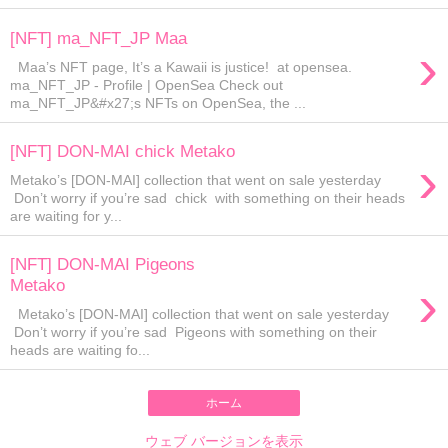
[NFT] ma_NFT_JP Maa
›
Maa’s NFT page, It’s a Kawaii is justice! at opensea.
ma_NFT_JP - Profile | OpenSea Check out
ma_NFT_JP&#x27;s NFTs on OpenSea, the ...
[NFT] DON-MAI chick Metako
›
Metako’s [DON-MAI] collection that went on sale yesterday
Don’t worry if you’re sad chick with something on their heads
are waiting for y...
[NFT] DON-MAI Pigeons
›
Metako
Metako’s [DON-MAI] collection that went on sale yesterday
Don’t worry if you’re sad Pigeons with something on their
heads are waiting fo...
ホーム
ウェブ バージョンを表示