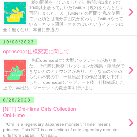
絵の関係をしていましたが、時間が出来たので
›
10年以上放っておいたTwitter（現X)をなんとなく
再開しました。 X（Twitter）の再開で 私が使用し
ていた頃とは随分雰囲気が変わり、Twitterやって
いる＝ネット関係＝オタクぽいというイメージは
全く無くなり、本当に普通の...
10/08/2023
openseaの仕様変更に関して
先日openseaにて大型アップデートがありまし
›
た。 その際に既存コレクションが編集・削除がで
きないとのアナウンスがあり、どうなるのかわか
らない不安の中、一旦出品中の作品は取り下げま
した。 openseaのアップデート後、仕様確認した
上で、再出品・マーケットの変更等を行いまし...
8/28/2023
[NFT] Oni-Hime Girls Collection
›
Oni-Hime
“Oni” is a legendary Japanese monster. ”Hime” means
princess. This NFT is a collection of cute legendary monster
girls from Japan. ・On sal...