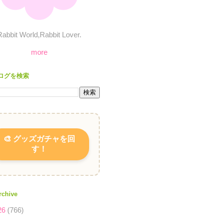
Rabbit World,Rabbit Lover.
more
ログを検索
🎨 グッズガチャを回
す！
rchive
26
(766)