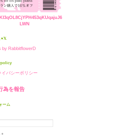
KI3qOL8CjYPH453qKUqajuJ6
LWN
♥𝕏
 by RabbitflowerD
ypolicy
ライバシーポリシー
行為を報告
ォーム
ル
*