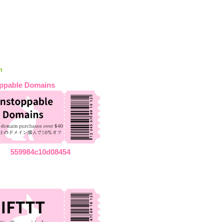
n
ppable Domains
559984c10d08454