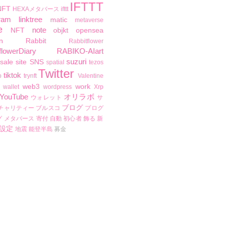
IFTTT
NFT
HEXAメタバース
ifttt
ram
linktree
matic
metaverse
e
note
NFT
objkt
opensea
n
Rabbit
Rabbitflower
flowerDiary
RABIKO-AIart
suzuri
sale
site
SNS
spatial
tezos
Twitter
tiktok
b
trynft
Valentine
web3
work
wallet
wordpress
Xrp
YouTube
オリラボ
ウォレット
サ
ブログ
チャリティー
ブルスコ
プログ
グ
メタバース
寄付
自動
初心者
飾る
新
設定
地震
能登半島
募金