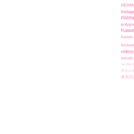
HEXA
Instag
minn
polygo
Rabbit
Rarible
thirdwe
videos
xrpcafe
ーバー
ラミン
潟
石川