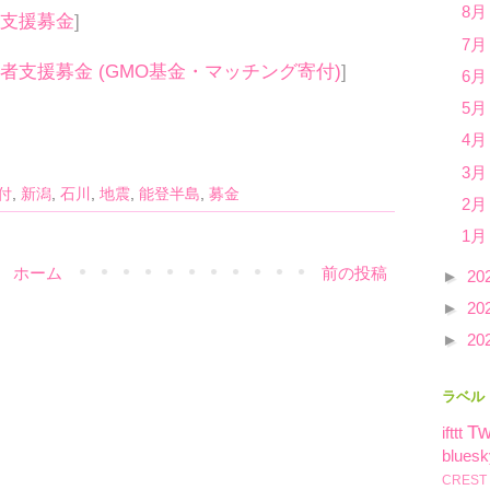
8月
急支援募金
]
7月
者支援募金 (GMO基金・マッチング寄付)
]
6月
5月
4月
3月
付
,
新潟
,
石川
,
地震
,
能登半島
,
募金
2月
1月
ホーム
前の投稿
►
20
►
20
►
20
ラベル
Tw
ifttt
bluesk
CREST