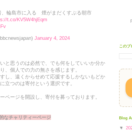
C記者、輪島市に入る 煙がまだくすぶる朝市
ps://t.co/KV5W4hjEqm
cFv
bbcnewsjapan)
January 4, 2024
このブ
いと思うのは必然で、でも何をしていいか分か
り、個人での力の無さを感じます。
すし、遠くからせめて応援するしかないもどか
に立つのは寄付という選択です。
ーページを開設し、寄付を募っております。
的なチャリティーページ
Blog A
▼
20