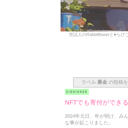
世話人のRabbitflowerと♥ら
ラベル
募金
の投稿を
1/04/2024
NFTでも寄付ができ
2024年元日、年が明け、
な事が起こりました。