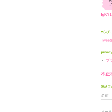
IgKY1
♥らびこ
Tweets
privac
プ
不正
連絡フ
名前
メー