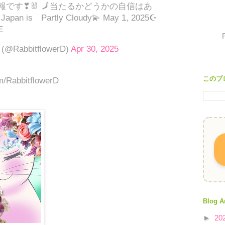
報です❣🐰 🗾当たるかどうかの自信はあ
pan is Partly Cloudy💫 May 1, 2025☪
E
@RabbitflowerD)
Apr 30, 2025
このブ
om/RabbitflowerD
Blog A
►
20