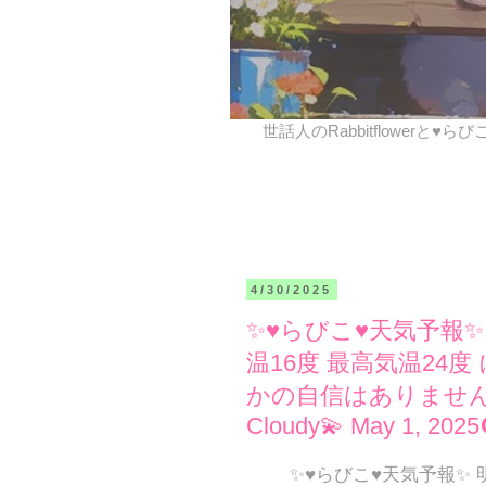
世話人のRabbitflowerと♥ら
4/30/2025
✨♥らびこ♥天気予報
温16度 最高気温24度
かの自信はありません❣ Tomo
Cloudy💫 May 1, 2025
✨♥らびこ♥天気予報✨