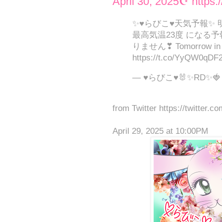
April 30, 2025☪ https
✨♥らびこ♥天気予報✨
最高気温23度 になる予
りません❣ Tomorrow in Ja
https://t.co/YyQW0qDF
— ♥らびこ♥🐰✨RD✨🍓 (
from Twitter https://twitter.c
April 29, 2025 at 10:00PM