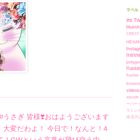
ラベル
Tw
ifttt
bluesk
CREST
HEXA
Instag
minn
polygo
Rabbit
Rarible
thirdwe
videos
xrpcafe
ーバー
ラミン
わり #うさぎ 皆様❣️おはようございます
潟
石川
ま！大変だわよ！ 今日で！なんと！4
て！GWという言葉が飛び交う中