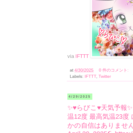
via
IFTTT
at
4/30/2025
0 件のコメント:
Labels:
IFTTT
,
Twitter
4/29/2025
✨♥らびこ♥天気予報
温12度 最高気温23度
かの自信はありません❣ Tom