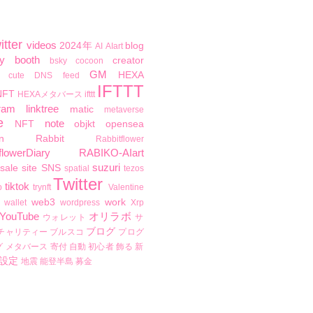
itter
videos
2024年
blog
AI
AIart
y
booth
creator
bsky
cocoon
GM
HEXA
cute
DNS
feed
IFTTT
NFT
HEXAメタバース
ifttt
ram
linktree
matic
metaverse
e
note
NFT
objkt
opensea
n
Rabbit
Rabbitflower
flowerDiary
RABIKO-AIart
suzuri
sale
site
SNS
spatial
tezos
Twitter
tiktok
b
trynft
Valentine
web3
work
wallet
wordpress
Xrp
YouTube
オリラボ
ウォレット
サ
ブログ
チャリティー
ブルスコ
プログ
グ
メタバース
寄付
自動
初心者
飾る
新
設定
地震
能登半島
募金