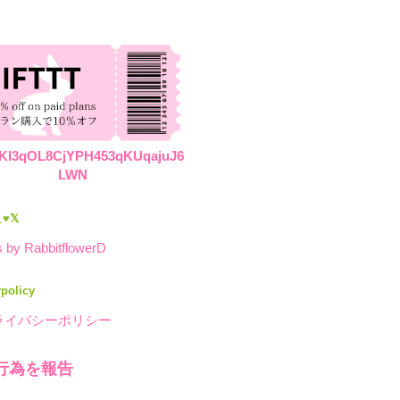
KI3qOL8CjYPH453qKUqajuJ6
LWN
♥𝕏
 by RabbitflowerD
ypolicy
ライバシーポリシー
行為を報告