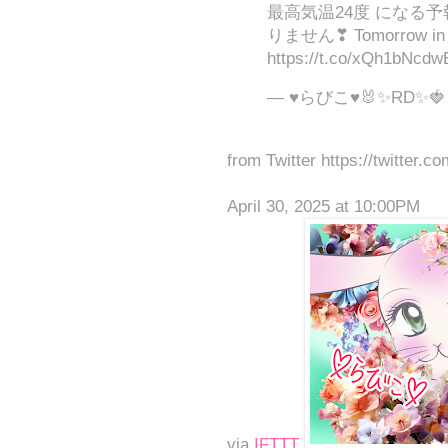
最高気温24度 になる予
りません❣ Tomorrow in Ja
https://t.co/xQh1bNcdw
— ♥らびこ♥🐰✨RD✨🍓 (
from Twitter https://twitter.c
April 30, 2025 at 10:00PM
via
IFTTT