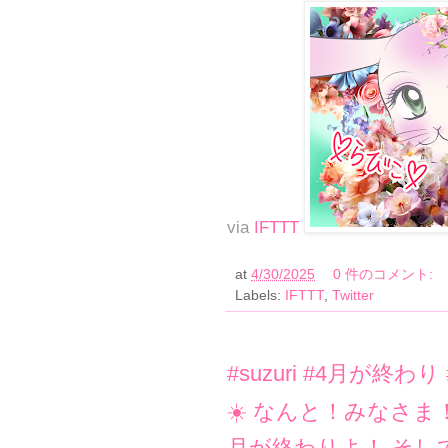
via
IFTTT
at
4/30/2025
0 件のコメント:
Labels:
IFTTT
,
Twitter
#suzuri #4月が終
☀️ なんと！みなさ
月が終わりよ！ そし