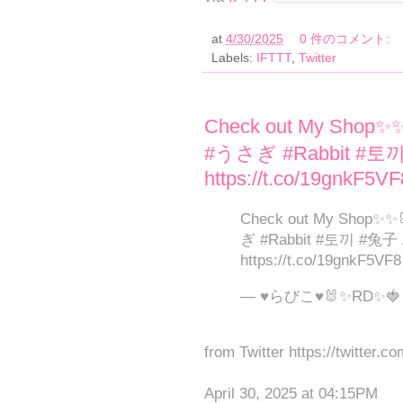
at
4/30/2025
0 件のコメント:
Labels:
IFTTT
,
Twitter
Check out My Sho
#うさぎ #Rabbit #토끼 #
https://t.co/19gnkF5VF
Check out My Sho
ぎ #Rabbit #토끼 #兔子 Ap
https://t.co/19gnkF5VF8
— ♥らびこ♥🐰✨RD✨🍓 (
from Twitter https://twitter.c
April 30, 2025 at 04:15PM