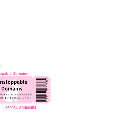
n
ppable Domains
559984c10d08454