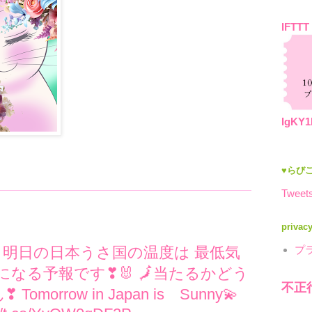
IFTTT
IgKY1
♥らびこ
Tweets
privac
プ
✨ 明日の日本うさ国の温度は 最低気
 になる予報です❣🐰 🗾当たるかどう
不正
orrow in Japan is Sunny💫