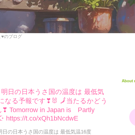
びこ♥のブログ
About
✨ 明日の日本うさ国の温度は 最低気
 になる予報です❣🐰 🗾当たるかどう
rrow in Japan is Partly
☪ https://t.co/xQh1bNcdwE
 明日の日本うさ国の温度は 最低気温16度