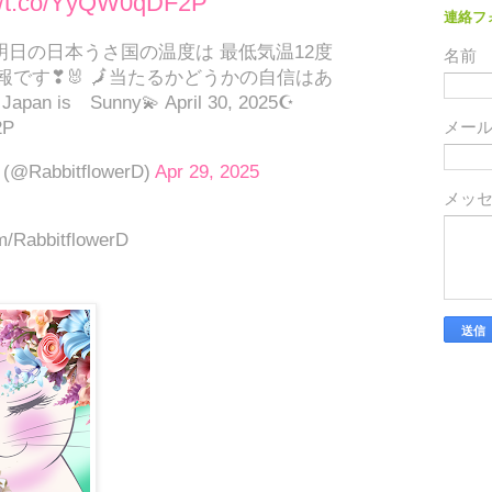
://t.co/YyQW0qDF2P
連絡フ
 明日の日本うさ国の温度は 最低気温12度
名前
報です❣🐰 🗾当たるかどうかの自信はあ
pan is Sunny💫 April 30, 2025☪
2P
メー
@RabbitflowerD)
Apr 29, 2025
メッ
om/RabbitflowerD