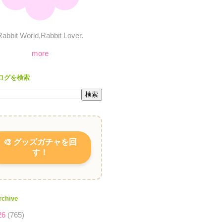
Rabbit World,Rabbit Lover.
more
ログを検索
🎨 グッズガチャを回
す！
rchive
26
(765)