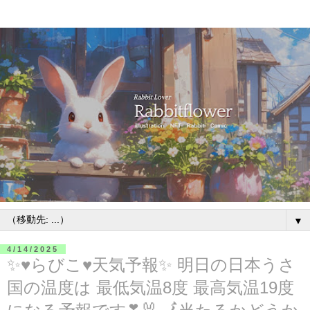
▼
4/14/2025
✨♥らびこ♥天気予報✨ 明日の日本うさ
国の温度は 最低気温8度 最高気温19度