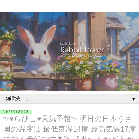
▼
10/20/2025
✨♥らびこ♥天気予報✨ 明日の日本うさ
国の温度は 最低気温14度 最高気温17度