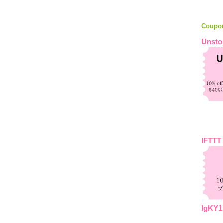
Coupo
Unsto
IFTTT
IgKY1