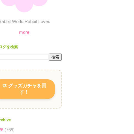
Rabbit World,Rabbit Lover.
more
ログを検索
🎨 グッズガチャを回
す！
rchive
26
(769)