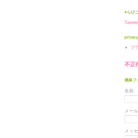
♥らびこ
Tweets
privac
プ
不正
連絡フ
名前
メー
メッ