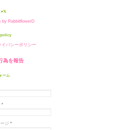
♥𝕏
 by RabbitflowerD
ypolicy
ライバシーポリシー
行為を報告
ォーム
ル
*
セージ
*