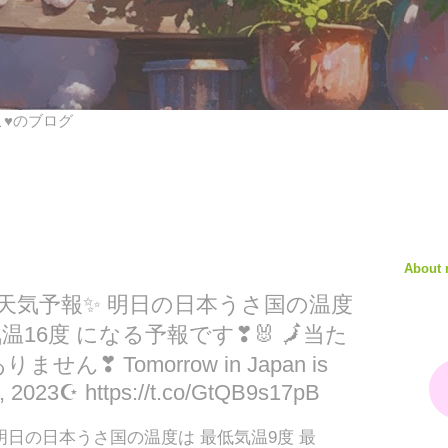
びこ♥のブログ
About
♥天気予報✨ 明日の日本うさ国の温度
温16度 になる予報です❣🐰 🗾当た
ん❣ Tomorrow in Japan is
 2023☪ https://t.co/GtQB9s17pB
明日の日本うさ国の温度は 最低気温9度 最