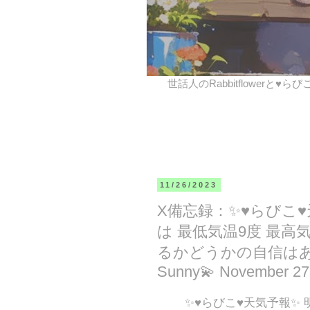
世話人のRabbitflowerと♥ら
11/26/2023
X備忘録：✨♥らびこ
は 最低気温9度 最高気
るかどうかの自信はありませ
Sunny💫 November 27,
✨♥らびこ♥天気予報✨ 