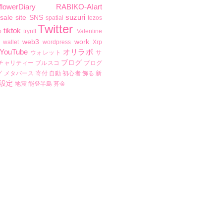
flowerDiary
RABIKO-AIart
suzuri
sale
site
SNS
spatial
tezos
Twitter
tiktok
b
trynft
Valentine
web3
work
wallet
wordpress
Xrp
YouTube
オリラボ
ウォレット
サ
ブログ
チャリティー
ブルスコ
プログ
グ
メタバース
寄付
自動
初心者
飾る
新
設定
地震
能登半島
募金