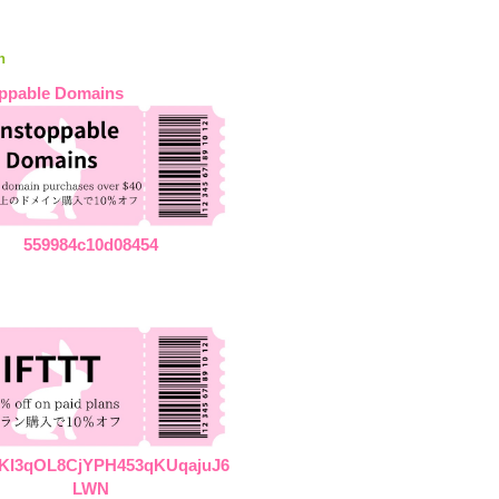
n
ppable Domains
559984c10d08454
KI3qOL8CjYPH453qKUqajuJ6
LWN