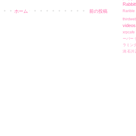
Rabbit
ホーム
前の投稿
Rarible
thirdwe
videos
xrpcafe
ーバー
ラミン
潟
石川