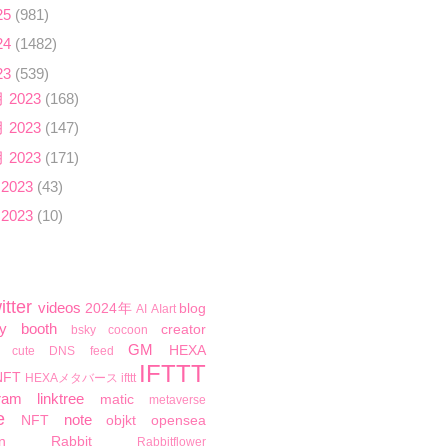
25
(981)
24
(1482)
23
(539)
月 2023
(168)
月 2023
(147)
月 2023
(171)
 2023
(43)
 2023
(10)
itter
videos
2024年
blog
AI
AIart
y
booth
creator
bsky
cocoon
GM
HEXA
cute
DNS
feed
IFTTT
NFT
HEXAメタバース
ifttt
ram
linktree
matic
metaverse
e
note
NFT
objkt
opensea
n
Rabbit
Rabbitflower