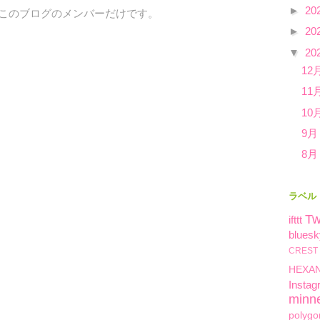
►
20
、このブログのメンバーだけです。
►
20
▼
20
12
11
10
9月
8月
ラベル
Tw
ifttt
bluesk
CREST
HEXA
Instag
minn
polygo