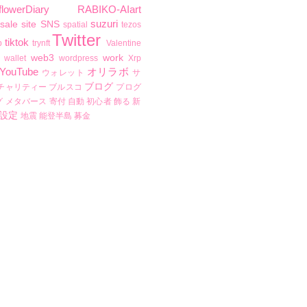
flowerDiary
RABIKO-AIart
suzuri
sale
site
SNS
spatial
tezos
Twitter
tiktok
b
trynft
Valentine
web3
work
wallet
wordpress
Xrp
YouTube
オリラボ
ウォレット
サ
ブログ
チャリティー
ブルスコ
プログ
グ
メタバース
寄付
自動
初心者
飾る
新
設定
地震
能登半島
募金