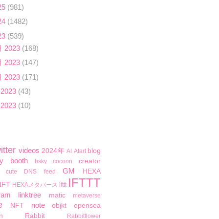
25
(981)
24
(1482)
23
(539)
月 2023
(168)
月 2023
(147)
月 2023
(171)
 2023
(43)
 2023
(10)
itter
videos
2024年
blog
AI
AIart
y
booth
creator
bsky
cocoon
GM
HEXA
cute
DNS
feed
IFTTT
NFT
HEXAメタバース
ifttt
ram
linktree
matic
metaverse
e
note
NFT
objkt
opensea
n
Rabbit
Rabbitflower