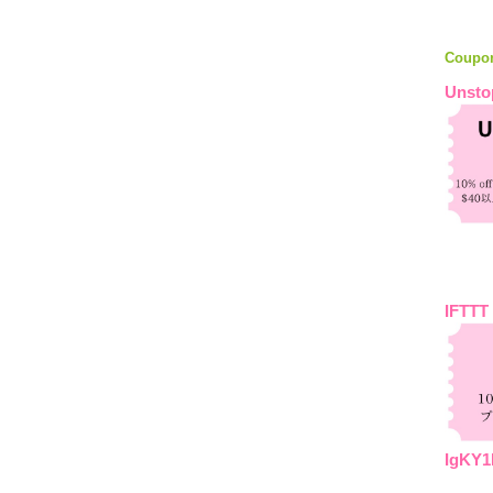
Coupo
Unsto
IFTTT
IgKY1