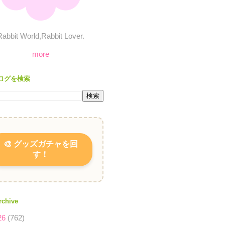
Rabbit World,Rabbit Lover.
more
ログを検索
🎨 グッズガチャを回
す！
rchive
26
(762)