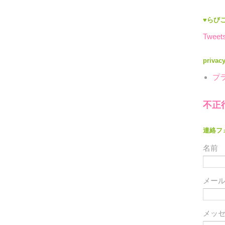
♥らびこ
Tweets
privac
プ
不正
連絡フ
名前
メー
メッ