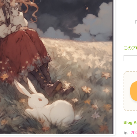
このブ
Blog A
►
20