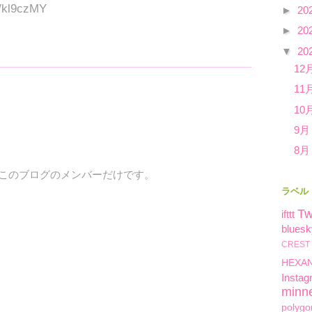
tt/kl9czMY
►
20
►
20
▼
20
12
11
10
9月
8月
、このブログのメンバーだけです。
ラベル
Tw
ifttt
bluesk
CREST
HEXA
Instag
minn
polygo