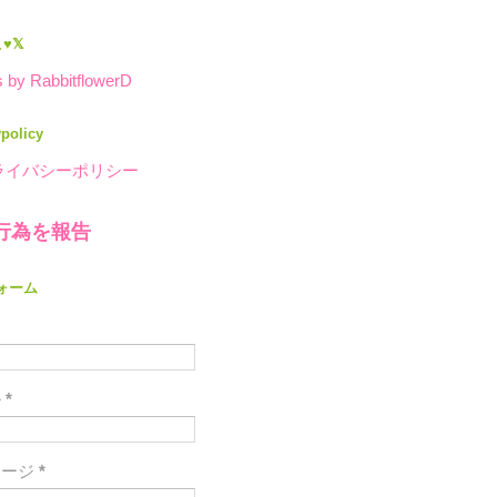
♥𝕏
 by RabbitflowerD
ypolicy
ライバシーポリシー
行為を報告
ォーム
ル
*
セージ
*