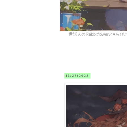
世話人のRabbitflowerと♥ら
11/27/2023