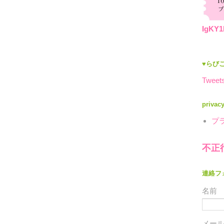
IgKY1
♥らびこ
Tweets
privac
プ
不正
連絡フ
名前
メー