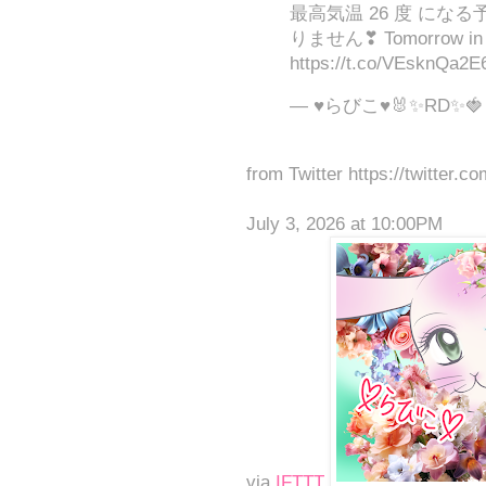
最高気温 26 度 にな
りません❣ Tomorrow in Ja
https://t.co/VEsknQa2E
— ♥らびこ♥🐰✨RD✨🍓 (
from Twitter https://twitter.c
July 3, 2026 at 10:00PM
via
IFTTT