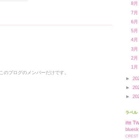
8月
7月
6月
5月
4月
3月
2月
1月
、このブログのメンバーだけです。
►
20
►
20
►
20
ラベル
Tw
ifttt
bluesk
CREST