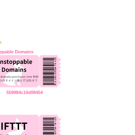
n
ppable Domains
559984c10d08454