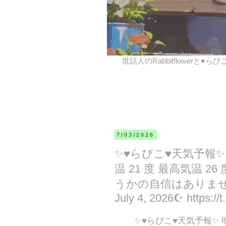
世話人のRabbitflowerと♥ら
7/03/2026
✨♥らびこ♥天気予報
温 21 度 最高気温 2
うかの自信はありません❣ Tom
July 4, 2026☪ https:/
✨♥らびこ♥天気予報✨ 