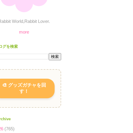
Rabbit World,Rabbit Lover.
more
ログを検索
🎨 グッズガチャを回
す！
rchive
26
(765)