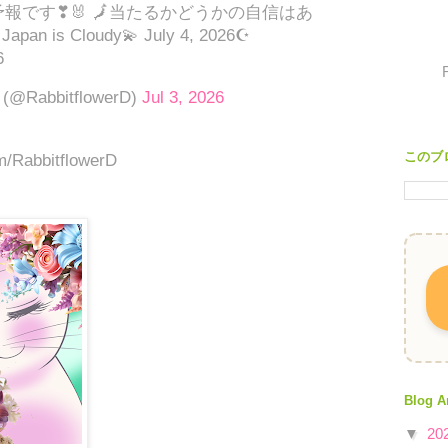
る予報です❣🐰 🗾当たるかどうかの自信はあ
pan is Cloudy💫 July 4, 2026☪
6
@RabbitflowerD)
Jul 3, 2026
このブ
om/RabbitflowerD
Blog A
▼
20