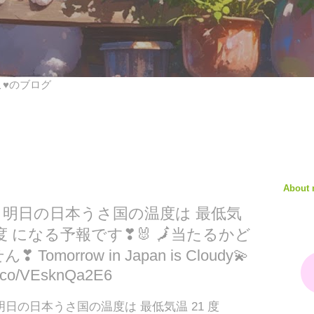
びこ♥のブログ
About
✨ 明日の日本うさ国の温度は 最低気
6 度 になる予報です❣🐰 🗾当たるかど
orrow in Japan is Cloudy💫
/t.co/VEsknQa2E6
明日の日本うさ国の温度は 最低気温 21 度