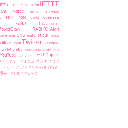
IFTTT
NFT
HEXAメタバース
ifttt
ram
linktree
matic
metaverse
e
note
NFT
objkt
opensea
n
Rabbit
Rabbitflower
flowerDiary
RABIKO-AIart
suzuri
sale
site
SNS
spatial
tezos
Twitter
tiktok
b
trynft
Valentine
web3
work
wallet
wordpress
Xrp
YouTube
オリラボ
ウォレット
サ
ブログ
チャリティー
ブルスコ
プログ
グ
メタバース
寄付
自動
初心者
飾る
新
設定
地震
能登半島
募金