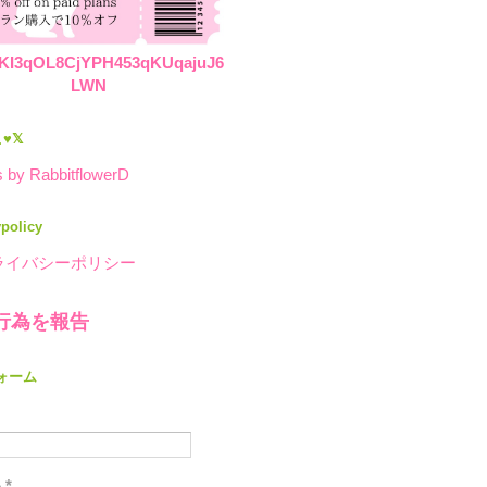
KI3qOL8CjYPH453qKUqajuJ6
LWN
♥𝕏
 by RabbitflowerD
ypolicy
ライバシーポリシー
行為を報告
ォーム
ル
*