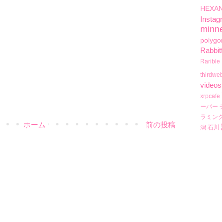
HEXA
Instag
minn
polygo
Rabbit
Rarible
thirdwe
videos
xrpcafe
ーバー
ラミン
ホーム
前の投稿
潟
石川