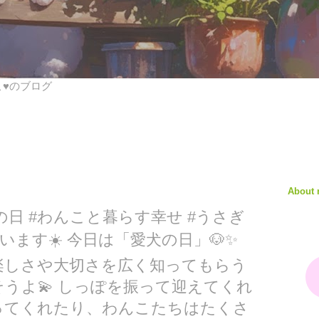
びこ♥のブログ
About
 #愛犬の日 #わんこと暮らす幸せ #うさぎ
います☀️ 今日は「愛犬の日」🐶✨
楽しさや大切さを広く知ってもらう
うよ💫 しっぽを振って迎えてくれ
ってくれたり、わんこたちはたくさ