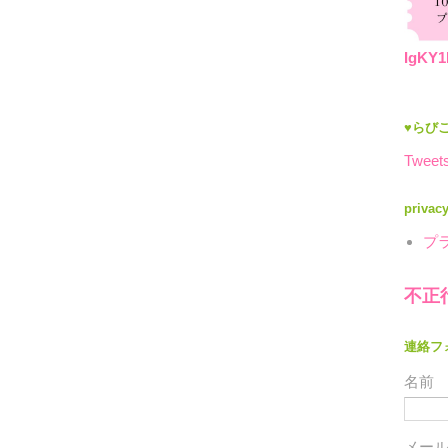
IgKY1
♥らびこ
Tweets
privac
プ
不正
連絡フ
名前
メー