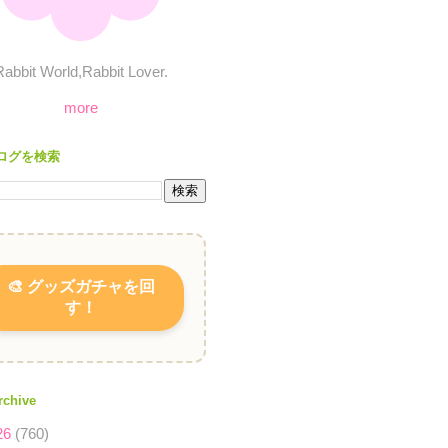
Rabbit World,Rabbit Lover.
more
ログを検索
🎨 グッズガチャを回
す！
rchive
26
(760)