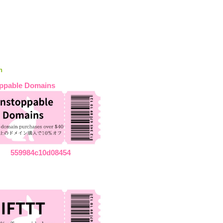
n
ppable Domains
559984c10d08454