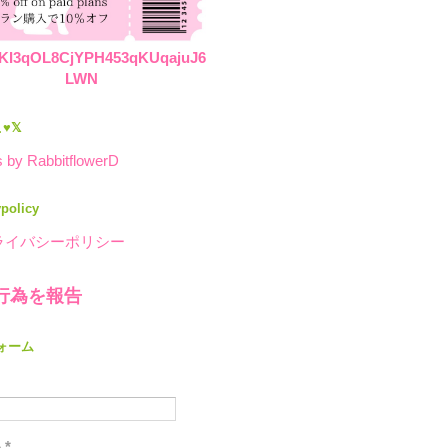
KI3qOL8CjYPH453qKUqajuJ6
LWN
♥𝕏
 by RabbitflowerD
ypolicy
ライバシーポリシー
行為を報告
ォーム
ル
*