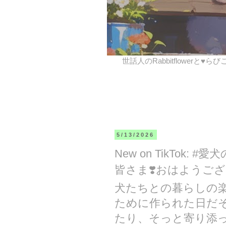
世話人のRabbitflowerと♥ら
5/13/2026
New on TikTok:
皆さま❣️おはようござ
犬たちとの暮らしの
ために作られた日だそ
たり、そっと寄り添