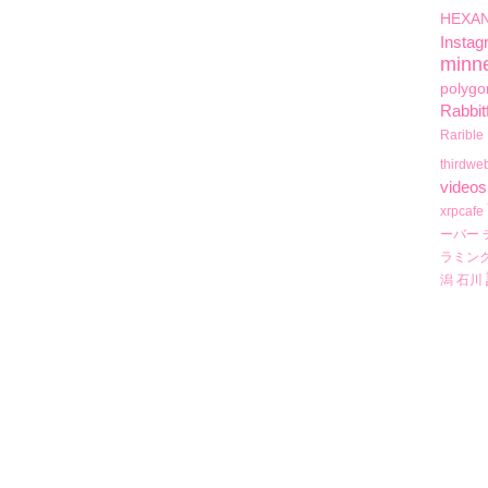
HEXA
Instag
minn
polygo
Rabbit
Rarible
thirdwe
videos
xrpcafe
ーバー
ラミン
潟
石川