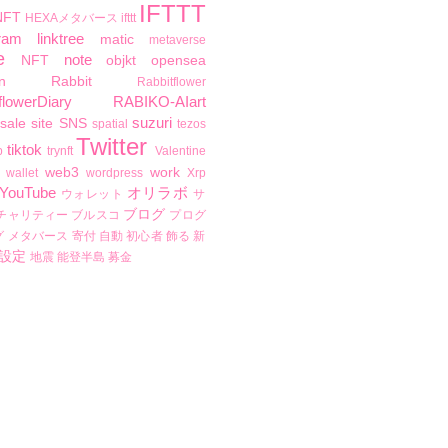
IFTTT
NFT
HEXAメタバース
ifttt
ram
linktree
matic
metaverse
e
note
NFT
objkt
opensea
n
Rabbit
Rabbitflower
flowerDiary
RABIKO-AIart
suzuri
sale
site
SNS
spatial
tezos
Twitter
tiktok
b
trynft
Valentine
web3
work
wallet
wordpress
Xrp
YouTube
オリラボ
ウォレット
サ
ブログ
チャリティー
ブルスコ
プログ
グ
メタバース
寄付
自動
初心者
飾る
新
設定
地震
能登半島
募金