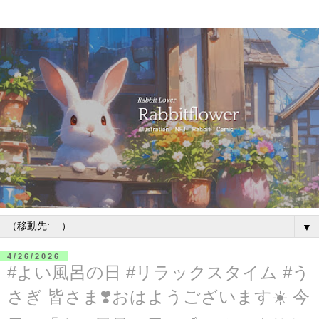
▼
4/26/2026
#よい風呂の日 #リラックスタイム #う
さぎ 皆さま❣️おはようございます☀️ 今