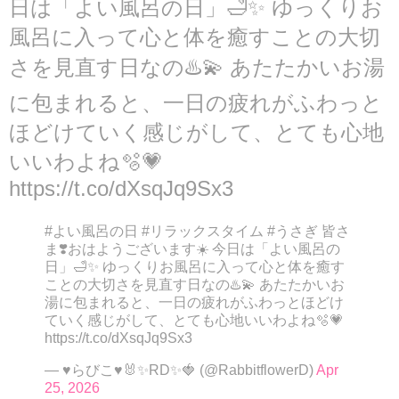
日は「よい風呂の日」🛁✨ ゆっくりお
風呂に入って心と体を癒すことの大切
さを見直す日なの♨️💫 あたたかいお湯
に包まれると、一日の疲れがふわっと
ほどけていく感じがして、とても心地
いいわよね🫧💗
https://t.co/dXsqJq9Sx3
#よい風呂の日 #リラックスタイム #うさぎ 皆さ
ま❣️おはようございます☀️ 今日は「よい風呂の
日」🛁✨ ゆっくりお風呂に入って心と体を癒す
ことの大切さを見直す日なの♨️💫 あたたかいお
湯に包まれると、一日の疲れがふわっとほどけ
ていく感じがして、とても心地いいわよね🫧💗
https://t.co/dXsqJq9Sx3
— ♥らびこ♥🐰✨RD✨🍓 (@RabbitflowerD)
Apr
25, 2026