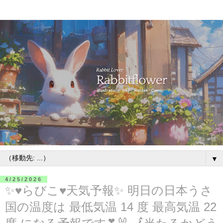
▼
4/25/2026
✨♥らびこ♥天気予報✨ 明日の日本うさ
国の温度は 最低気温 14 度 最高気温 22