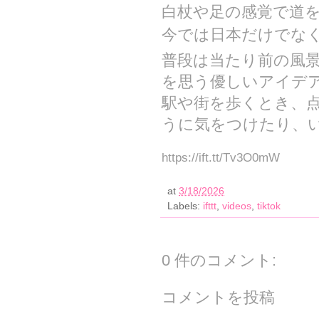
白杖や足の感覚で道
今では日本だけでなく
普段は当たり前の風
を思う優しいアイデア
駅や街を歩くとき、
うに気をつけたり、い
https://ift.tt/Tv3O0mW
at
3/18/2026
Labels:
ifttt
,
videos
,
tiktok
0 件のコメント:
コメントを投稿