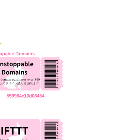
n
ppable Domains
559984c10d08454