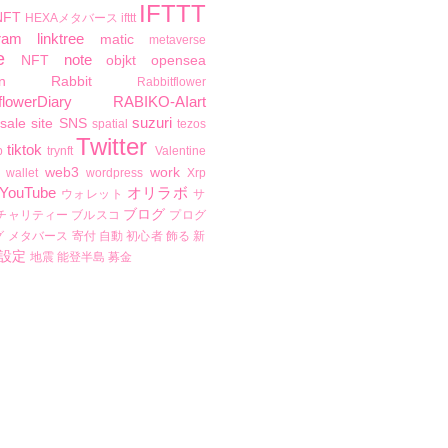
IFTTT
NFT
HEXAメタバース
ifttt
ram
linktree
matic
metaverse
e
note
NFT
objkt
opensea
n
Rabbit
Rabbitflower
flowerDiary
RABIKO-AIart
suzuri
sale
site
SNS
spatial
tezos
Twitter
tiktok
b
trynft
Valentine
web3
work
wallet
wordpress
Xrp
YouTube
オリラボ
ウォレット
サ
ブログ
チャリティー
ブルスコ
プログ
グ
メタバース
寄付
自動
初心者
飾る
新
設定
地震
能登半島
募金