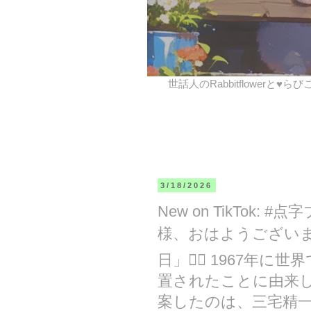
世話人のRabbitflowerと♥ら
3/18/2026
New on TikTok:
様、おはようございま
日」🚶‍♂️ 1967
置されたことに由来し
案したのは、三宅精一