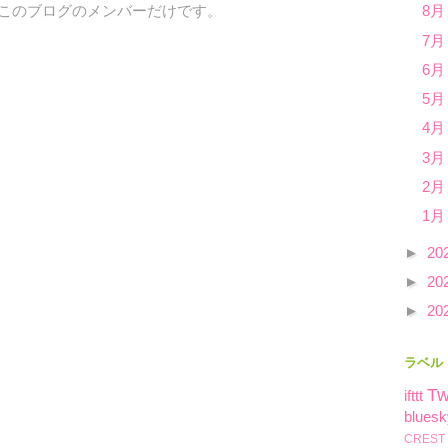
、このブログのメンバーだけです。
8月
7月
6月
5月
4月
3月
2月
1月
►
20
►
20
►
20
ラベル
Tw
ifttt
bluesk
CREST