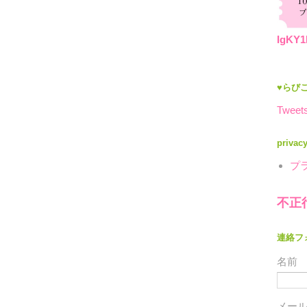
IgKY1
♥らびこ
Tweets
privac
プ
不正
連絡フ
名前
メー