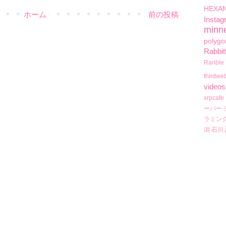
HEXA
ホーム
前の投稿
Instag
minn
polygo
Rabbit
Rarible
thirdwe
videos
xrpcafe
ーバー
ラミン
潟
石川