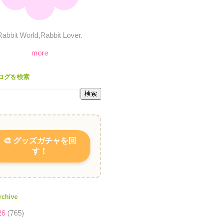
Rabbit World,Rabbit Lover.
more
ログを検索
🎨 グッズガチャを回
す！
rchive
26
(765)