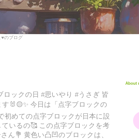
びこ♥のブログ
About
 #点字ブロックの日 #思いやり #うさぎ 皆
す🐰🟡✨ 今日は「点字ブロックの
年に世界で初めての点字ブロックが日本に設
ているの🥰 この点字ブロックを考
さん💐 黄色い凸凹のブロックは、