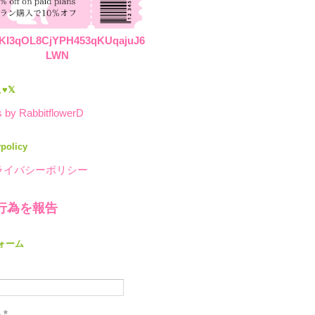
KI3qOL8CjYPH453qKUqajuJ6
LWN
♥𝕏
 by RabbitflowerD
ypolicy
ライバシーポリシー
行為を報告
ォーム
ル
*