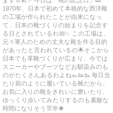
ます🐰👞✨ 今日は「靴の記念日」👟
1870年、日本で初めて本格的な西洋靴
の工場が作られたことが由来になっ
て、日本の靴づくりの始まりを記念す
る日とされているわ📅✨ この工場は、
元々軍人のための丈夫な靴を作る目的
があったと言われているの🌟そこから
日本でも革靴づくりが広まり、今では
スニーカーやブーツなどお馴染みのも
のがたくさんあるわよね👞👟🥾 毎日当
たり前のように履いている靴だから、
お気に入りの靴をきれいに磨いたり、
ゆっくり歩いてみたりするのも素敵な
時間になりそう🐰🌸🍀