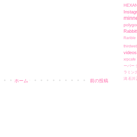
HEXA
Instag
minn
polygo
Rabbit
Rarible
thirdwe
videos
xrpcafe
ーバー
ラミン
潟
石川
ホーム
前の投稿