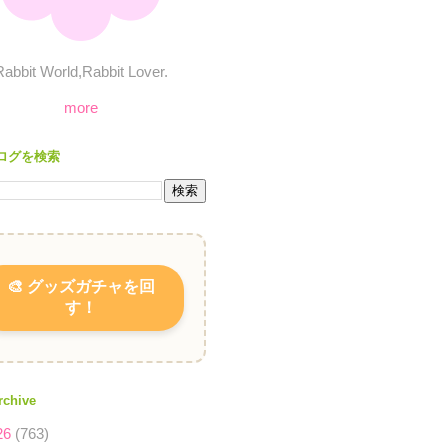
Rabbit World,Rabbit Lover.
more
ログを検索
🎨 グッズガチャを回
す！
rchive
26
(763)