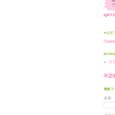
IgKY1
♥らびこ
Tweets
privac
プ
不正
連絡フ
名前
メー