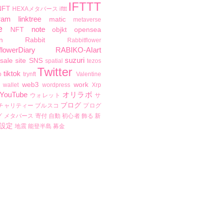
IFTTT
NFT
HEXAメタバース
ifttt
ram
linktree
matic
metaverse
e
note
NFT
objkt
opensea
n
Rabbit
Rabbitflower
flowerDiary
RABIKO-AIart
suzuri
sale
site
SNS
spatial
tezos
Twitter
tiktok
b
trynft
Valentine
web3
work
wallet
wordpress
Xrp
YouTube
オリラボ
ウォレット
サ
ブログ
チャリティー
ブルスコ
プログ
グ
メタバース
寄付
自動
初心者
飾る
新
設定
地震
能登半島
募金