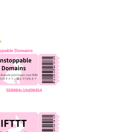
n
ppable Domains
559984c10d08454