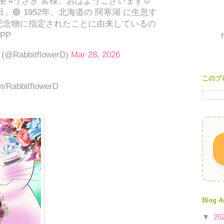
秘 #うさぎ 皆様、おはようございます🐰
」🟢 1952年、北海道の 阿寒湖 に生息す
記念物に指定されたことに由来しているの
DPP
@RabbitflowerD)
Mar 28, 2026
このブ
om/RabbitflowerD
Blog A
▼
20