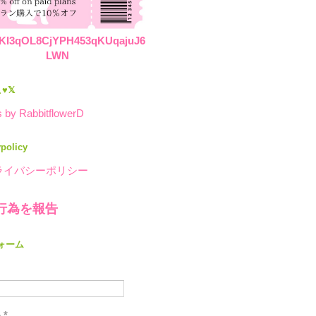
KI3qOL8CjYPH453qKUqajuJ6
LWN
♥𝕏
 by RabbitflowerD
ypolicy
ライバシーポリシー
行為を報告
ォーム
ル
*