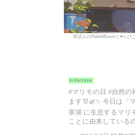
世話人のRabbitflowerと♥ら
3/29/2026
#マリモの日 #自然の
ます🐰🌿✨ 今日は「
寒湖 に生息するマリ
ことに由来しているの✨ htt