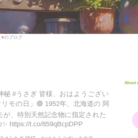
びこ♥のブログ
About
神秘 #うさぎ 皆様、おはようござい
マリモの日」🟢 1952年、北海道の 阿
モが、特別天然記念物に指定された
ps://t.co/859qBcpDPP