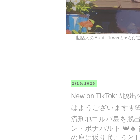
世話人のRabbitflowerと♥ら
2/26/2026
New on TikTok: 
はようございます☀️🌸
流刑地エルバ島を脱出
ン・ボナパルト 👑
の座に返り咲こうと