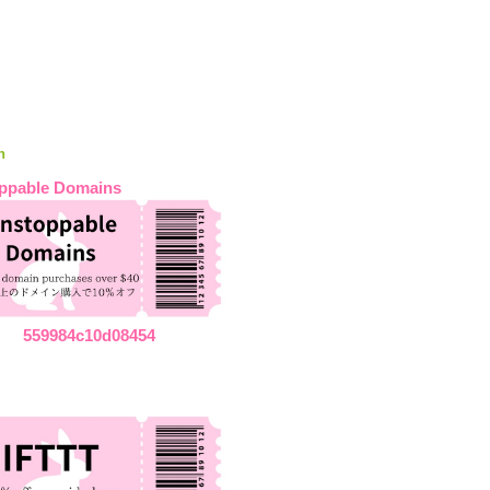
n
ppable Domains
559984c10d08454