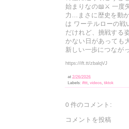
始まりなの📖⚔️ 
力…まさに歴史を動か
は ワーテルローの戦
だけれど、挑戦する姿
かない日があっても大
新しい一歩につながっ
https://ift.tt/zbalqVJ
at
2/26/2026
Labels:
ifttt
,
videos
,
tiktok
0 件のコメント:
コメントを投稿