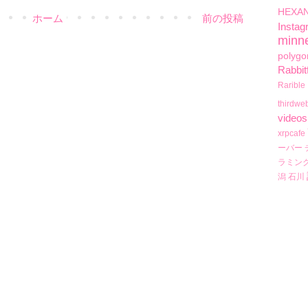
HEXA
ホーム
前の投稿
Instag
minn
polygo
Rabbit
Rarible
thirdwe
videos
xrpcafe
ーバー
ラミン
潟
石川