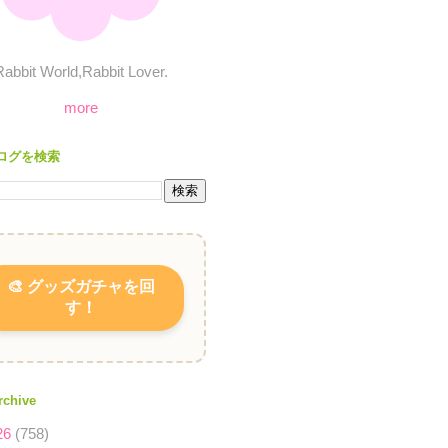
Rabbit World,Rabbit Lover.
more
ログを検索
🎨 グッズガチャを回
す！
rchive
26
(758)