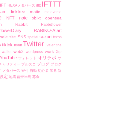
IFTTT
NFT
HEXAメタバース
ifttt
ram
linktree
matic
metaverse
e
note
NFT
objkt
opensea
n
Rabbit
Rabbitflower
flowerDiary
RABIKO-AIart
suzuri
sale
site
SNS
spatial
tezos
Twitter
tiktok
b
trynft
Valentine
web3
work
wallet
wordpress
Xrp
YouTube
オリラボ
ウォレット
サ
ブログ
チャリティー
ブルスコ
プログ
グ
メタバース
寄付
自動
初心者
飾る
新
設定
地震
能登半島
募金