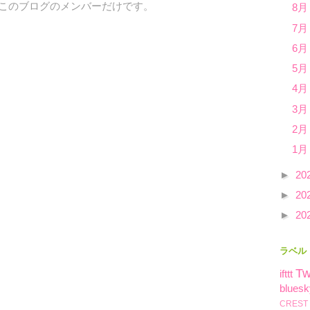
、このブログのメンバーだけです。
8月
7月
6月
5月
4月
3月
2月
1月
►
20
►
20
►
20
ラベル
Tw
ifttt
bluesk
CREST