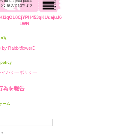
KI3qOL8CjYPH453qKUqajuJ6
LWN
♥𝕏
 by RabbitflowerD
ypolicy
ライバシーポリシー
行為を報告
ォーム
ル
*