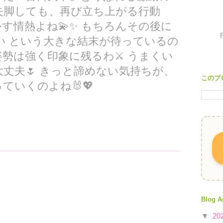
一度失脚しても、再び立ち上がる行動
す情熱よね💫✨ もちろんその後に
い という大きな結末が待っているの
勢は強く印象に残るわ⚔️ うまくい
丈夫🌷 きっと諦めない気持ちが、
このブ
ていくのよね🐰💖
Blog A
▼
20