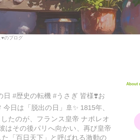
びこ♥のブログ
About
#脱出の日 #歴史の転機 #うさぎ 皆様❣️お
 今日は「脱出の日」🚢✨ 1815年、
したのが、フランス皇帝 ナポレオ
 彼はその後パリへ向かい、再び皇帝
した「百日天下」と呼ばれる激動の