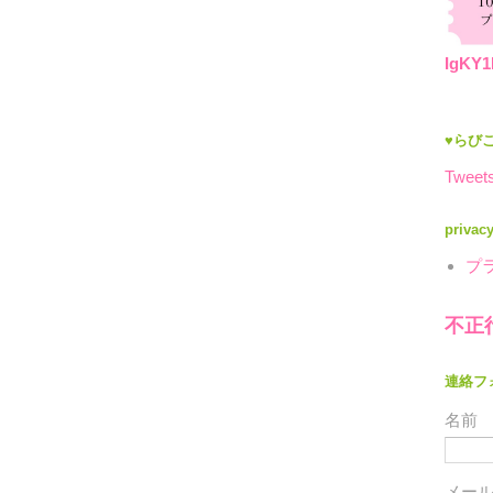
IgKY1
♥らびこ
Tweets
privac
プ
不正
連絡フ
名前
メー