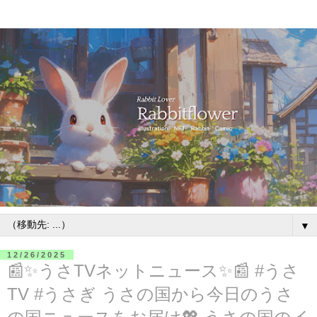
▼
12/26/2025
📰✨うさTVネットニュース✨📰 #うさ
TV #うさぎ うさの国から今日のうさ