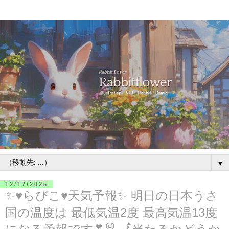
▼
12/17/2025
✨♥らびこ♥天気予報✨ 明日の日本うさ
国の温度は 最低気温2度 最高気温13度