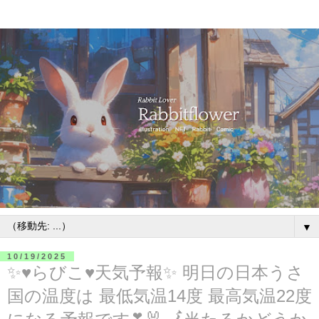
▼
10/19/2025
✨♥らびこ♥天気予報✨ 明日の日本うさ
国の温度は 最低気温14度 最高気温22度