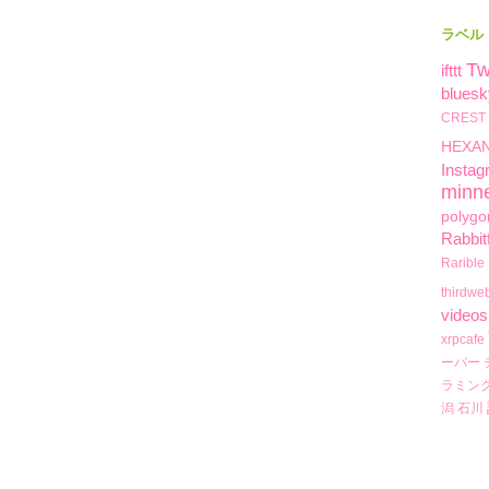
ラベル
Tw
ifttt
bluesk
CREST
HEXA
Instag
minn
polygo
Rabbit
Rarible
thirdwe
videos
xrpcafe
ーバー
ラミン
潟
石川