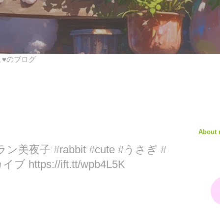
びこ♥のブログ
About
ブラン美夜子 #rabbit #cute #うさぎ #
tps://ift.tt/wpb4L5K