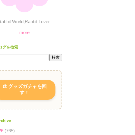
Rabbit World,Rabbit Lover.
more
ログを検索
🎨 グッズガチャを回
す！
rchive
26
(765)