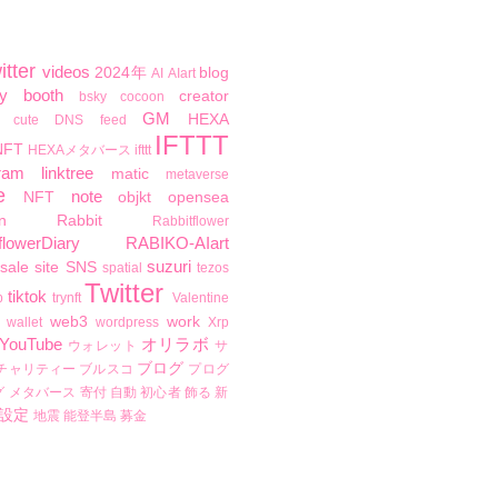
itter
videos
2024年
blog
AI
AIart
y
booth
creator
bsky
cocoon
GM
HEXA
cute
DNS
feed
IFTTT
NFT
HEXAメタバース
ifttt
ram
linktree
matic
metaverse
e
note
NFT
objkt
opensea
n
Rabbit
Rabbitflower
flowerDiary
RABIKO-AIart
suzuri
sale
site
SNS
spatial
tezos
Twitter
tiktok
b
trynft
Valentine
web3
work
wallet
wordpress
Xrp
YouTube
オリラボ
ウォレット
サ
ブログ
チャリティー
ブルスコ
プログ
グ
メタバース
寄付
自動
初心者
飾る
新
設定
地震
能登半島
募金