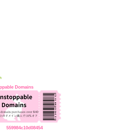
n
ppable Domains
559984c10d08454