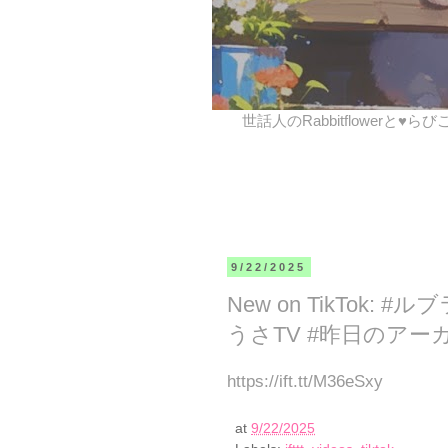
世話人のRabbitflowerと♥ら
9/22/2025
New on TikTok: #ル
うさTV #昨日のアーカイブ ht
https://ift.tt/M36eSxy
at
9/22/2025