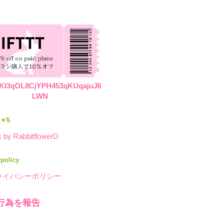
KI3qOL8CjYPH453qKUqajuJ6
LWN
♥𝕏
 by RabbitflowerD
ypolicy
ライバシーポリシー
行為を報告