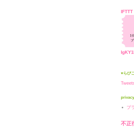
IFTTT
IgKY1
♥らびこ
Tweets
privac
プ
不正