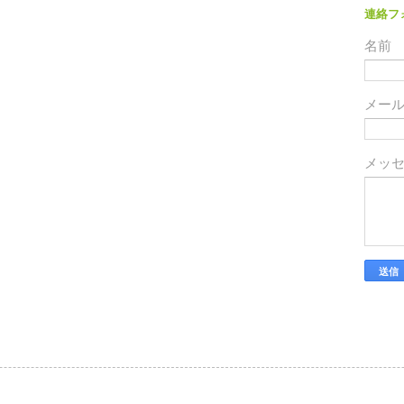
連絡フ
名前
メー
メッ