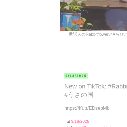
世話人のRabbitflowerと♥ら
9/18/2025
New on TikTok: #Ra
#うさの国
https://ift.tt/EDsepMb
at
9/18/2025