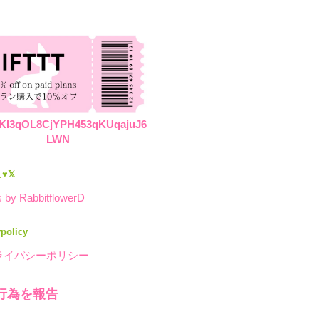
KI3qOL8CjYPH453qKUqajuJ6
LWN
♥𝕏
 by RabbitflowerD
ypolicy
ライバシーポリシー
行為を報告