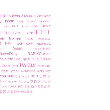
itter
videos
2024年
blog
AI
AIart
y
booth
creator
bsky
cocoon
GM
HEXA
cute
DNS
feed
IFTTT
NFT
HEXAメタバース
ifttt
ram
linktree
matic
metaverse
e
note
NFT
objkt
opensea
n
Rabbit
Rabbitflower
flowerDiary
RABIKO-AIart
suzuri
sale
site
SNS
spatial
tezos
Twitter
tiktok
b
trynft
Valentine
web3
work
wallet
wordpress
Xrp
YouTube
オリラボ
ウォレット
サ
ブログ
チャリティー
ブルスコ
プログ
グ
メタバース
寄付
自動
初心者
飾る
新
設定
地震
能登半島
募金