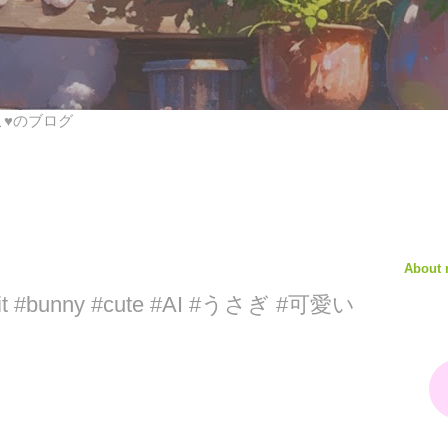
びこ♥のブログ
About
bbit #bunny #cute #AI #うさぎ #可愛い