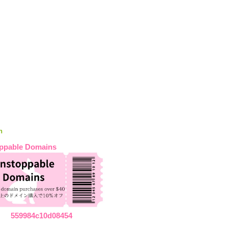
n
ppable Domains
559984c10d08454