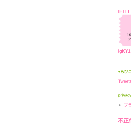
IFTTT
IgKY1
♥らびこ
Tweets
privac
プ
不正