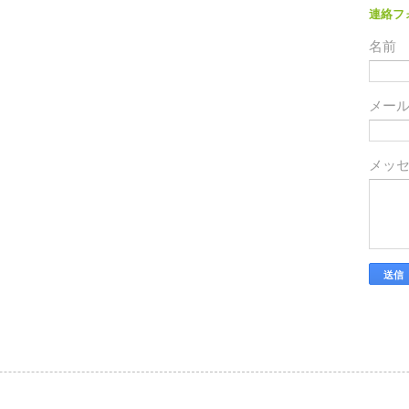
連絡フ
名前
メー
メッ