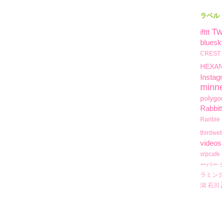
ラベル
Tw
ifttt
bluesk
CREST
HEXA
Instag
minn
polygo
Rabbit
Rarible
thirdwe
videos
xrpcafe
ーバー
ラミン
潟
石川