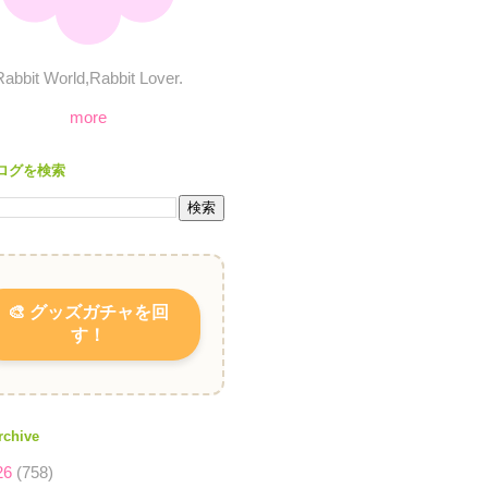
Rabbit World,Rabbit Lover.
more
ログを検索
🎨 グッズガチャを回
す！
rchive
26
(758)