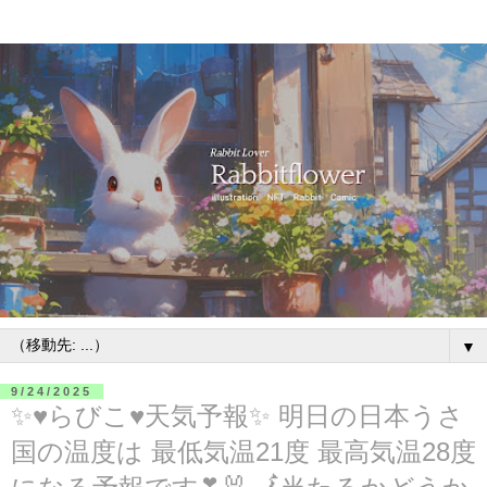
▼
9/24/2025
✨♥らびこ♥天気予報✨ 明日の日本うさ
国の温度は 最低気温21度 最高気温28度