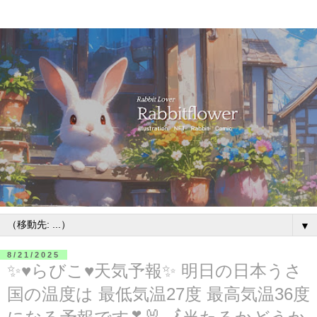
▼
8/21/2025
✨♥らびこ♥天気予報✨ 明日の日本うさ
国の温度は 最低気温27度 最高気温36度