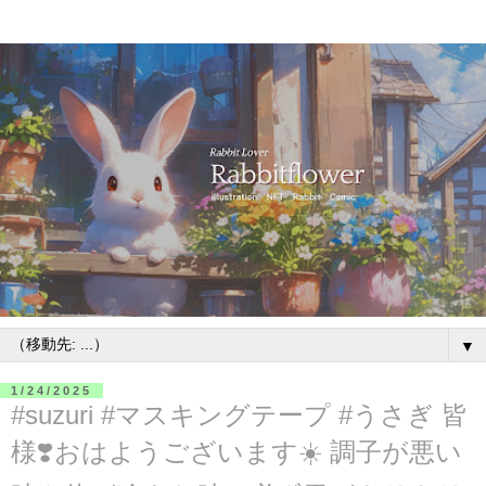
▼
1/24/2025
#suzuri #マスキングテープ #うさぎ 皆
様❣️おはようございます☀️ 調子が悪い