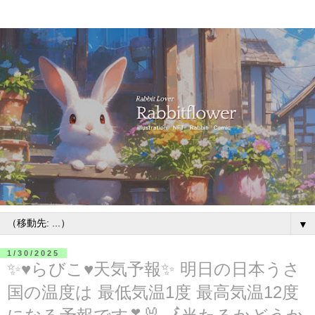
▼
1/30/2025
✨♥らびこ♥天気予報✨ 明日の日本うさ
国の温度は 最低気温1度 最高気温12度