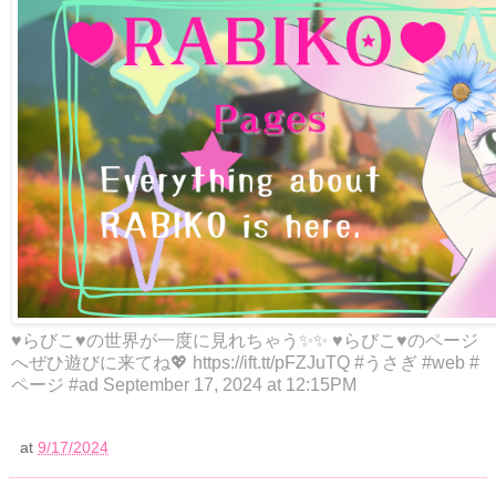
♥らびこ♥の世界が一度に見れちゃう✨✨ ♥らびこ♥のページ
へぜひ遊びに来てね💖 https://ift.tt/pFZJuTQ #うさぎ #web #
ページ #ad September 17, 2024 at 12:15PM
at
9/17/2024