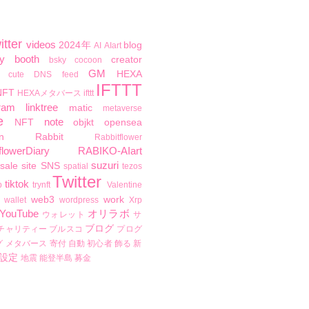
itter
videos
2024年
blog
AI
AIart
y
booth
creator
bsky
cocoon
GM
HEXA
cute
DNS
feed
IFTTT
NFT
HEXAメタバース
ifttt
ram
linktree
matic
metaverse
e
note
NFT
objkt
opensea
n
Rabbit
Rabbitflower
flowerDiary
RABIKO-AIart
suzuri
sale
site
SNS
spatial
tezos
Twitter
tiktok
b
trynft
Valentine
web3
work
wallet
wordpress
Xrp
YouTube
オリラボ
ウォレット
サ
ブログ
チャリティー
ブルスコ
プログ
グ
メタバース
寄付
自動
初心者
飾る
新
設定
地震
能登半島
募金