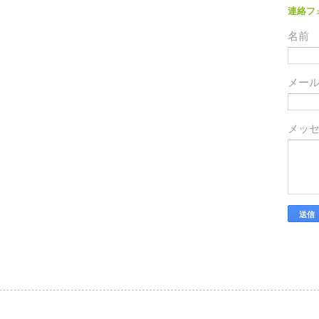
連絡フ
名前
メー
メッ