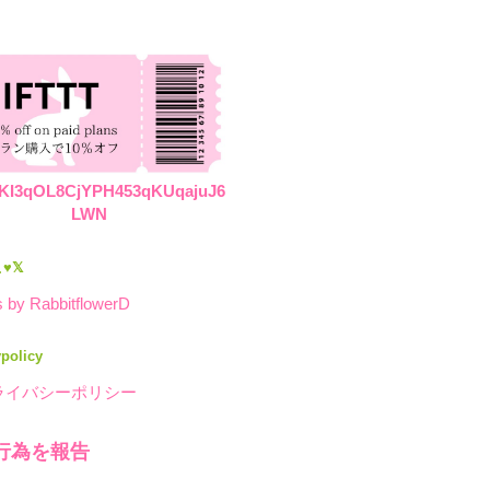
KI3qOL8CjYPH453qKUqajuJ6
LWN
♥𝕏
 by RabbitflowerD
ypolicy
ライバシーポリシー
行為を報告