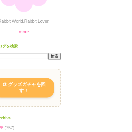
Rabbit World,Rabbit Lover.
more
ログを検索
🎨 グッズガチャを回
す！
rchive
26
(757)