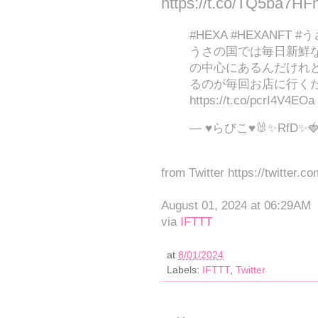
https://t.co/TQ5ba7HF
#HEXA #HEXANF
うさの国では毎日新鮮
の中心にあるんだけれ
るのが毎回お店に行くた
https://t.co/pcrI4V4EOa
— ♥らびこ♥🐰✨RfD✨🍓 (
from Twitter https://twitter.c
August 01, 2024 at 06:29AM
via
IFTTT
at
8/01/2024
Labels:
IFTTT
,
Twitter