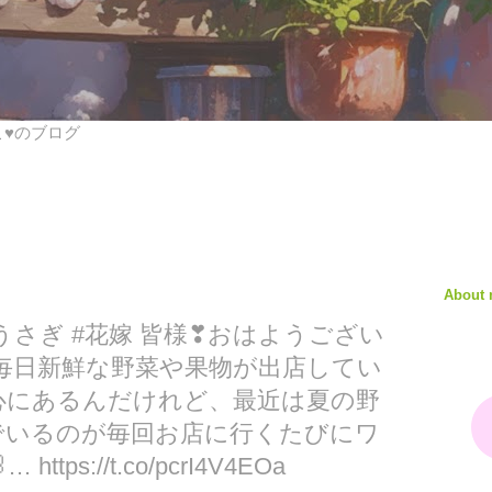
びこ♥のブログ
About
T #うさぎ #花嫁 皆様❣おはようござい
毎日新鮮な野菜や果物が出店してい
心にあるんだけれど、最近は夏の野
でいるのが毎回お店に行くたびにワ
ps://t.co/pcrI4V4EOa