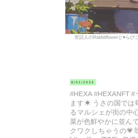
世話人のRabbitflowerと♥ら
8/01/2024
#HEXA #HEXANF
ます☀ うさの国では
るマルシェが街の中
菜が色鮮やかに並ん
クワクしちゃうの💗🐰… htt