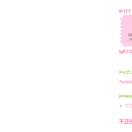
IFTTT
IgKY1
♥らびこ
Tweets
privac
プ
不正