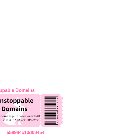
n
ppable Domains
559984c10d08454