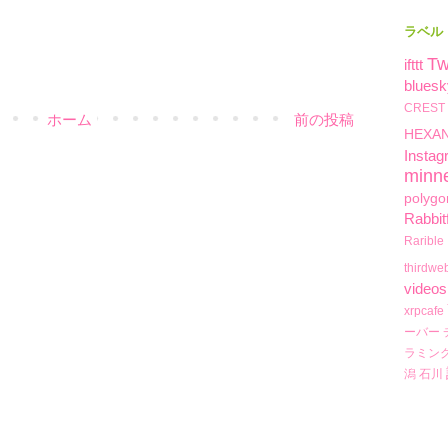
ラベル
Tw
ifttt
bluesk
CREST
ホーム
前の投稿
HEXA
Instag
minn
polygo
Rabbit
Rarible
thirdwe
videos
xrpcafe
ーバー
ラミン
潟
石川