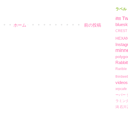
ラベル
Tw
ifttt
bluesk
ホーム
前の投稿
CREST
HEXA
Instag
minn
polygo
Rabbit
Rarible
thirdwe
videos
xrpcafe
ーバー
ラミン
潟
石川