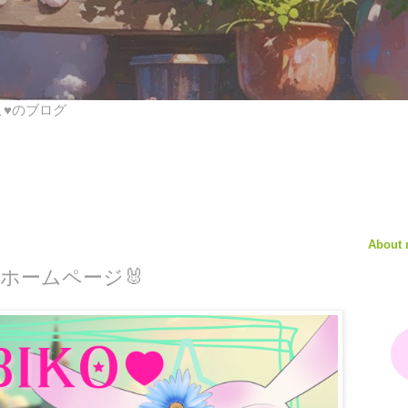
びこ♥のブログ
About
のホームページ🐰