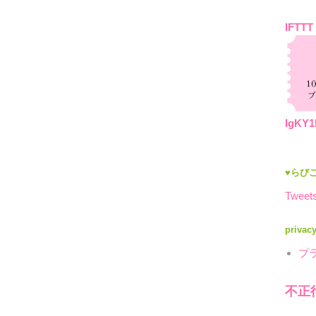
IFTTT
IgKY1
♥らびこ
Tweets
privac
プ
不正