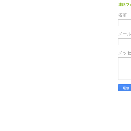
連絡フ
名前
メー
メッ