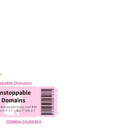
n
ppable Domains
559984c10d08454