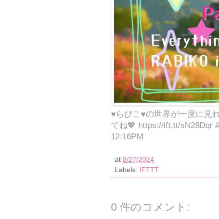
♥らびこ♥の世界が一度に見れ
てね💖 https://ift.tt/sN28D
12:16PM
at
8/27/2024
Labels:
IFTTT
0 件のコメント: