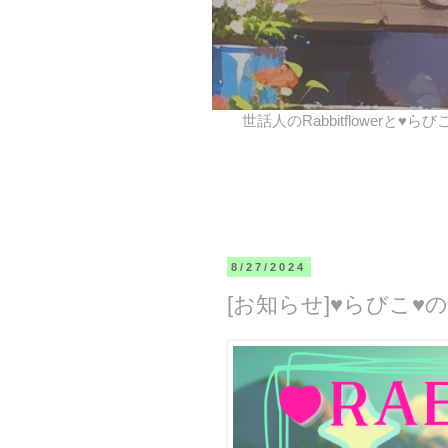
世話人のRabbitflowerと♥ら
8/27/2024
[お知らせ]♥らびこ♥