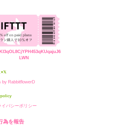
KI3qOL8CjYPH453qKUqajuJ6
LWN
♥𝕏
 by RabbitflowerD
ypolicy
ライバシーポリシー
行為を報告