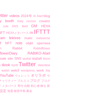
itter
videos
2024年
blog
AI
AIart
y
booth
creator
bsky
cocoon
GM
HEXA
cute
DNS
feed
IFTTT
NFT
HEXAメタバース
ifttt
ram
linktree
matic
metaverse
e
note
NFT
objkt
opensea
n
Rabbit
Rabbitflower
flowerDiary
RABIKO-AIart
suzuri
sale
site
SNS
spatial
tezos
Twitter
tiktok
b
trynft
Valentine
web3
work
wallet
wordpress
Xrp
YouTube
オリラボ
ウォレット
サ
ブログ
チャリティー
ブルスコ
プログ
グ
メタバース
寄付
自動
初心者
飾る
新
設定
地震
能登半島
募金