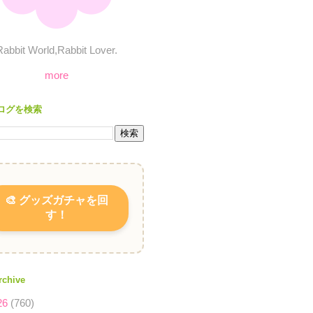
Rabbit World,Rabbit Lover.
more
ログを検索
🎨 グッズガチャを回
す！
rchive
26
(760)