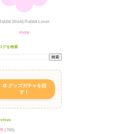
Rabbit World,Rabbit Lover.
more
ログを検索
🎨 グッズガチャを回
す！
rchive
26
(766)