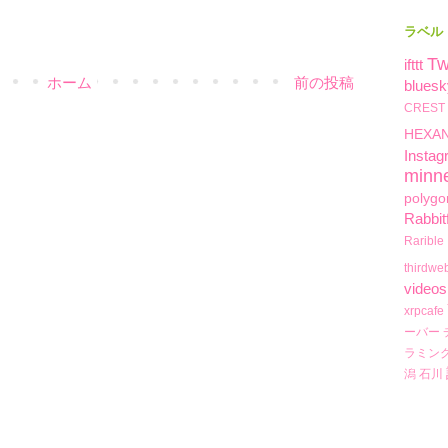
ラベル
Tw
ifttt
ホーム
前の投稿
bluesk
CREST
HEXA
Instag
minn
polygo
Rabbit
Rarible
thirdwe
videos
xrpcafe
ーバー
ラミン
潟
石川