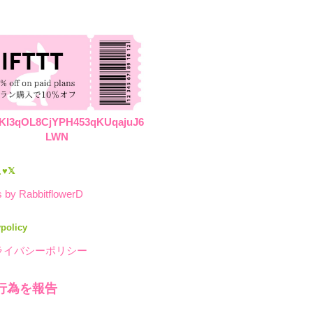
KI3qOL8CjYPH453qKUqajuJ6
LWN
♥𝕏
 by RabbitflowerD
ypolicy
ライバシーポリシー
行為を報告