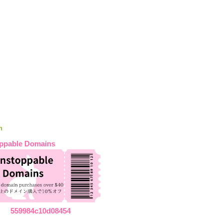
n
ppable Domains
559984c10d08454