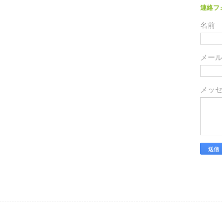
連絡フ
名前
メー
メッ