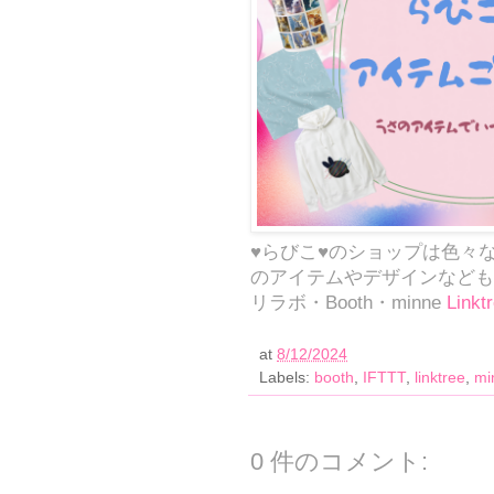
♥らびこ♥のショップは色々
のアイテムやデザインなども✨🐰
リラボ・Booth・minne
Linkt
at
8/12/2024
Labels:
booth
,
IFTTT
,
linktree
,
mi
0 件のコメント: