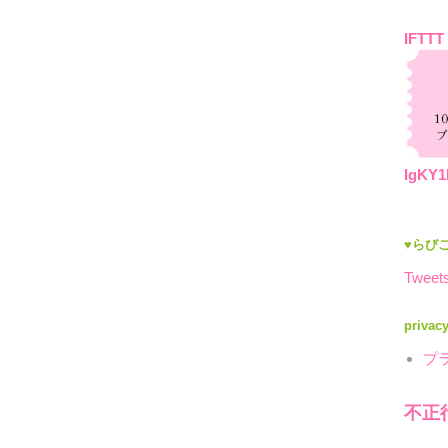
IFTTT
IgKY1
♥らびこ
Tweets
privac
プ
不正