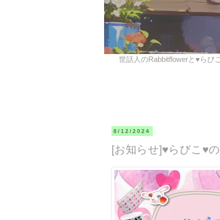
世話人のRabbitflowerと♥ら
8/12/2024
[お知らせ]♥らびこ♥