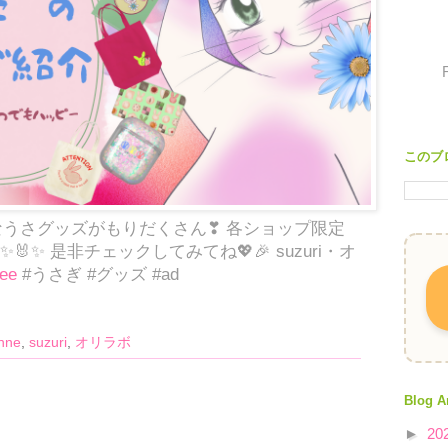
このブ
なうさグッズがもりだくさん❣ 各ショップ限定
✨ 是非チェックしてみてね💖🎉 suzuri・オ
ree
#うさぎ #グッズ #ad
nne
,
suzuri
,
オリラボ
Blog A
►
20