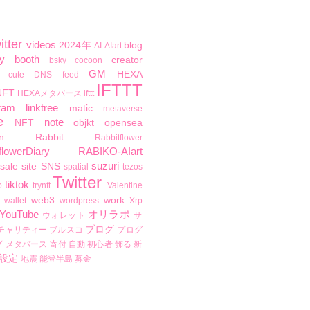
itter
videos
2024年
blog
AI
AIart
y
booth
creator
bsky
cocoon
GM
HEXA
cute
DNS
feed
IFTTT
NFT
HEXAメタバース
ifttt
ram
linktree
matic
metaverse
e
note
NFT
objkt
opensea
n
Rabbit
Rabbitflower
flowerDiary
RABIKO-AIart
suzuri
sale
site
SNS
spatial
tezos
Twitter
tiktok
b
trynft
Valentine
web3
work
wallet
wordpress
Xrp
YouTube
オリラボ
ウォレット
サ
ブログ
チャリティー
ブルスコ
プログ
グ
メタバース
寄付
自動
初心者
飾る
新
設定
地震
能登半島
募金