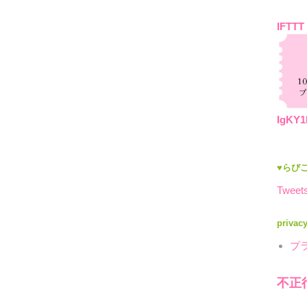
IFTTT
IgKY1
♥らびこ
Tweets
privac
プ
不正