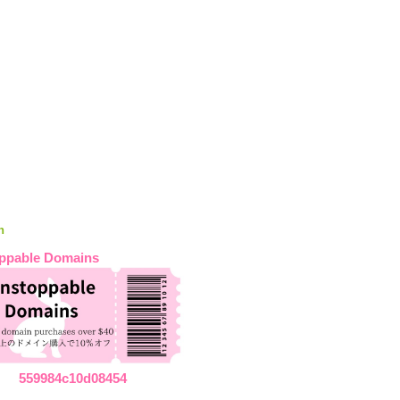
n
ppable Domains
559984c10d08454