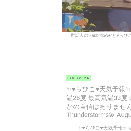
世話人のRabbitflowerと♥ら
8/06/2024
✨♥らびこ♥天気予報
温26度 最高気温33度
かの自信はありません❣ Tomo
Thunderstorms💫 Augus
✨♥らびこ♥天気予報✨