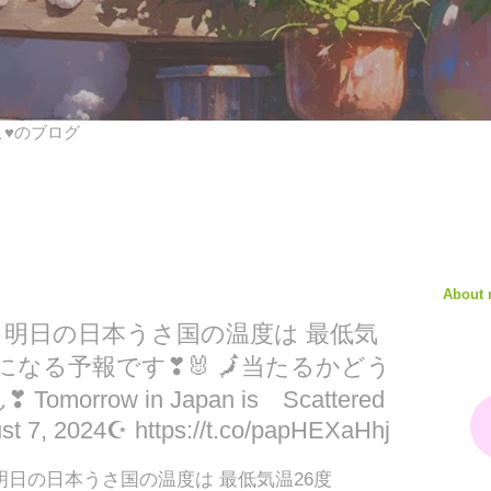
びこ♥のブログ
About
✨ 明日の日本うさ国の温度は 最低気
 になる予報です❣🐰 🗾当たるかどう
rrow in Japan is Scattered
t 7, 2024☪ https://t.co/papHEXaHhj
 明日の日本うさ国の温度は 最低気温26度