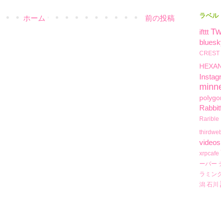
ラベル
ホーム
前の投稿
Tw
ifttt
bluesk
CREST
HEXA
Instag
minn
polygo
Rabbit
Rarible
thirdwe
videos
xrpcafe
ーバー
ラミン
潟
石川