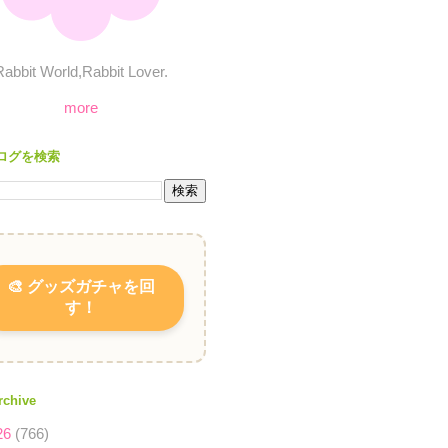
Rabbit World,Rabbit Lover.
more
ログを検索
🎨 グッズガチャを回
す！
rchive
26
(766)