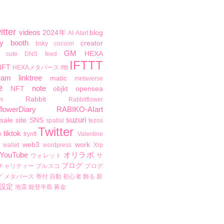
itter
videos
2024年
blog
AI
AIart
y
booth
creator
bsky
cocoon
GM
HEXA
cute
DNS
feed
IFTTT
NFT
HEXAメタバース
ifttt
ram
linktree
matic
metaverse
e
note
NFT
objkt
opensea
n
Rabbit
Rabbitflower
flowerDiary
RABIKO-AIart
suzuri
sale
site
SNS
spatial
tezos
Twitter
tiktok
b
trynft
Valentine
web3
work
wallet
wordpress
Xrp
YouTube
オリラボ
ウォレット
サ
ブログ
チャリティー
ブルスコ
プログ
グ
メタバース
寄付
自動
初心者
飾る
新
設定
地震
能登半島
募金