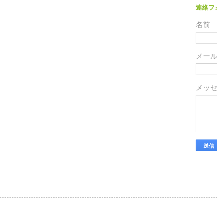
連絡フ
名前
メー
メッ