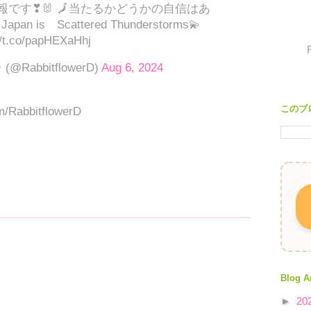
報です❣🐰 🗾当たるかどうかの自信はあ
pan is Scattered Thunderstorms💫
//t.co/papHEXaHhj
@RabbitflowerD)
Aug 6, 2024
このブ
om/RabbitflowerD
Blog A
►
20