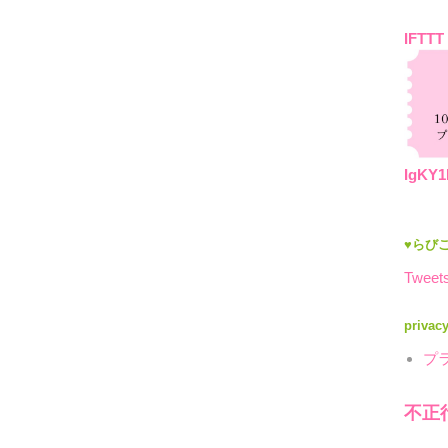
IFTTT
IgKY1
♥らびこ
Tweets
privac
プ
不正