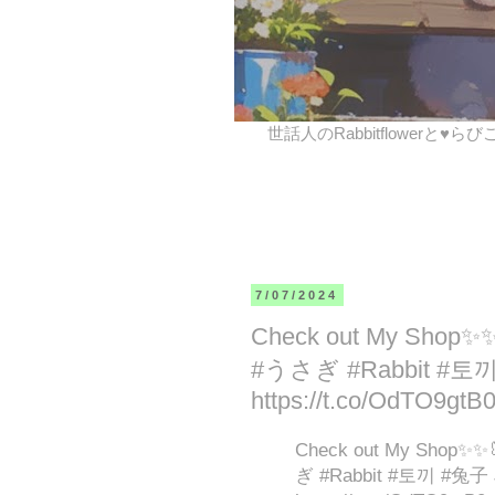
世話人のRabbitflowerと♥ら
7/07/2024
Check out My Sho
#うさぎ #Rabbit #토끼 #
https://t.co/OdTO9gtB
Check out My Sho
ぎ #Rabbit #토끼 #兔子 Ju