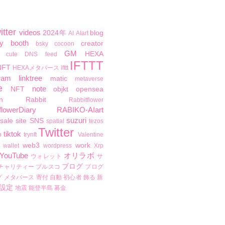
itter
videos
2024年
blog
AI
AIart
y
booth
creator
bsky
cocoon
GM
HEXA
cute
DNS
feed
IFTTT
NFT
HEXAメタバース
ifttt
ram
linktree
matic
metaverse
e
note
NFT
objkt
opensea
n
Rabbit
Rabbitflower
flowerDiary
RABIKO-AIart
suzuri
sale
site
SNS
spatial
tezos
Twitter
tiktok
b
trynft
Valentine
web3
work
wallet
wordpress
Xrp
YouTube
オリラボ
ウォレット
サ
ブログ
チャリティー
ブルスコ
プログ
グ
メタバース
寄付
自動
初心者
飾る
新
設定
地震
能登半島
募金