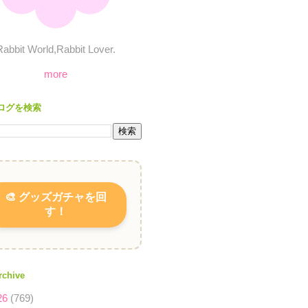
Rabbit World,Rabbit Lover.
more
ログを検索
🎨 グッズガチャを回
す！
rchive
26
(769)