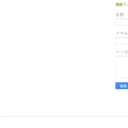
連絡フ
名前
メー
メッ