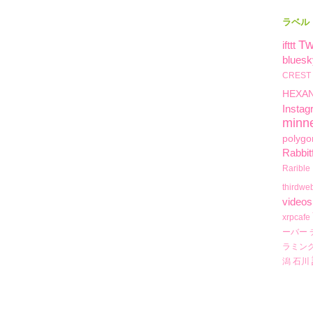
ラベル
Tw
ifttt
bluesk
CREST
HEXA
Instag
minn
polygo
Rabbit
Rarible
thirdwe
videos
xrpcafe
ーバー
ラミン
潟
石川