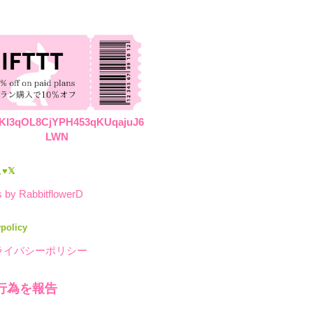
KI3qOL8CjYPH453qKUqajuJ6
LWN
♥𝕏
 by RabbitflowerD
ypolicy
ライバシーポリシー
行為を報告