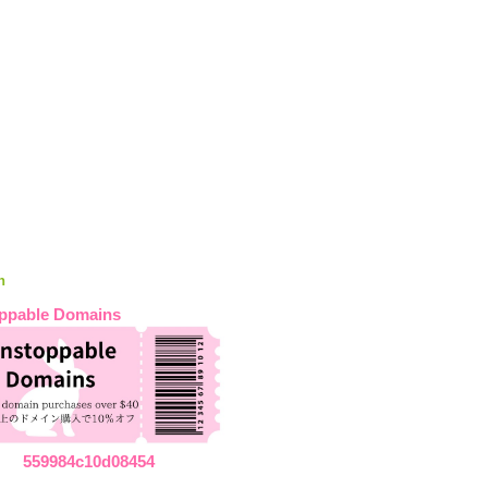
n
ppable Domains
559984c10d08454