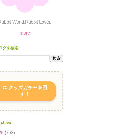
Rabbit World,Rabbit Lover.
more
ログを検索
🎨 グッズガチャを回
す！
rchive
26
(763)