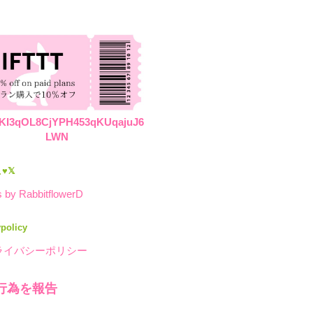
KI3qOL8CjYPH453qKUqajuJ6
LWN
♥𝕏
 by RabbitflowerD
ypolicy
ライバシーポリシー
行為を報告