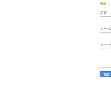
連絡フ
名前
メー
メッ