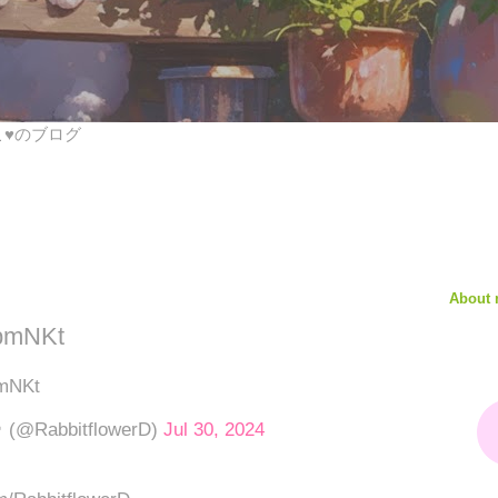
びこ♥のブログ
About
qpmNKt
pmNKt
@RabbitflowerD)
Jul 30, 2024