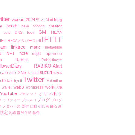
itter
videos
2024年
blog
AI
AIart
y
booth
creator
bsky
cocoon
GM
HEXA
cute
DNS
feed
IFTTT
NFT
HEXAメタバース
ifttt
ram
linktree
matic
metaverse
e
note
NFT
objkt
opensea
n
Rabbit
Rabbitflower
flowerDiary
RABIKO-AIart
suzuri
sale
site
SNS
spatial
tezos
Twitter
tiktok
b
trynft
Valentine
web3
work
wallet
wordpress
Xrp
YouTube
オリラボ
ウォレット
サ
ブログ
チャリティー
ブルスコ
プログ
グ
メタバース
寄付
自動
初心者
飾る
新
設定
地震
能登半島
募金