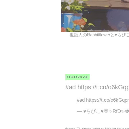
世話人のRabbitflowerと♥ら
7/31/2024
#ad https://t.co/o6kG
#ad https://t.co/o6kGq
— ♥らびこ♥🐰✨RfD✨🍓 (