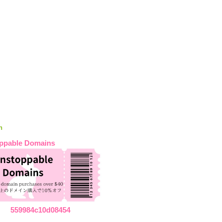
n
ppable Domains
559984c10d08454