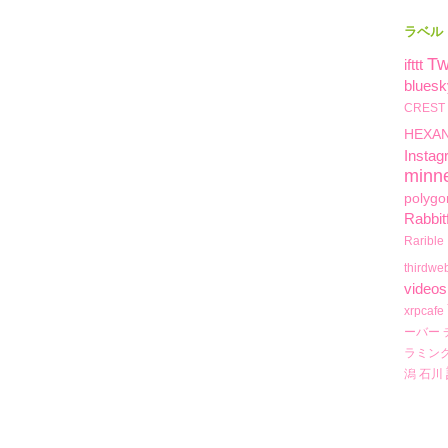
ラベル
Tw
ifttt
bluesk
CREST
HEXA
Instag
minn
polygo
Rabbit
Rarible
thirdwe
videos
xrpcafe
ーバー
ラミン
潟
石川