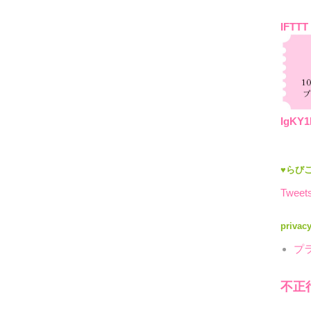
IFTTT
IgKY1
♥らびこ
Tweets
privac
プ
不正