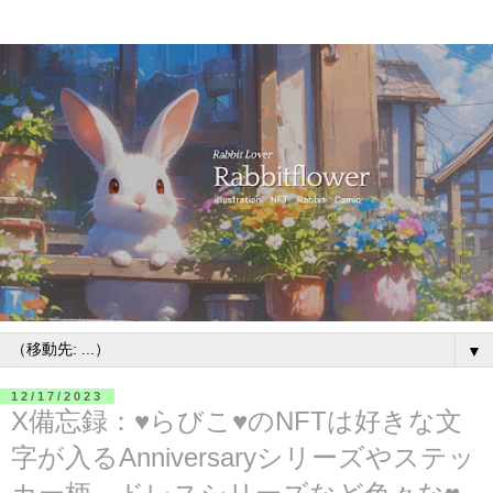
▼
12/17/2023
X備忘録：♥らびこ♥のNFTは好きな文
字が入るAnniversaryシリーズやステッ