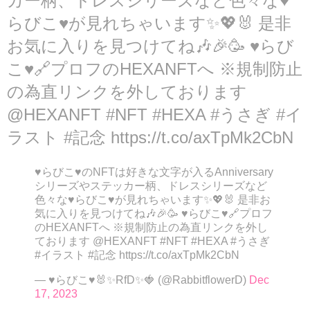
カー柄、ドレスシリーズなど色々な♥
らびこ♥が見れちゃいます✨💖🐰 是非
お気に入りを見つけてね🎶🎉🥳 ♥らび
こ♥🔗プロフのHEXANFTへ ※規制防止
の為直リンクを外しております
@HEXANFT #NFT #HEXA #うさぎ #イ
ラスト #記念 https://t.co/axTpMk2CbN
♥らびこ♥のNFTは好きな文字が入るAnniversary
シリーズやステッカー柄、ドレスシリーズなど
色々な♥らびこ♥が見れちゃいます✨💖🐰 是非お
気に入りを見つけてね🎶🎉🥳 ♥らびこ♥🔗プロフ
のHEXANFTへ ※規制防止の為直リンクを外し
ております @HEXANFT #NFT #HEXA #うさぎ
#イラスト #記念 https://t.co/axTpMk2CbN
— ♥らびこ♥🐰✨RfD✨🍓 (@RabbitflowerD)
Dec
17, 2023