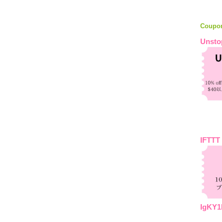
Coupo
Unsto
IFTTT
IgKY1