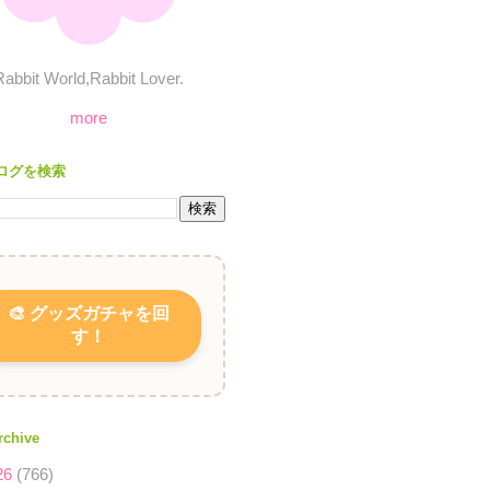
Rabbit World,Rabbit Lover.
more
ログを検索
🎨 グッズガチャを回
す！
rchive
26
(766)