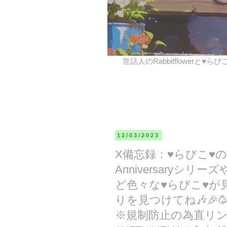
世話人のRabbitflowerと♥ら
12/03/2023
X備忘録：♥らびこ♥
Anniversaryシ
ど色々な♥らびこ♥が見
りを見つけてね🎶🎉
※規制防止の為直リンク