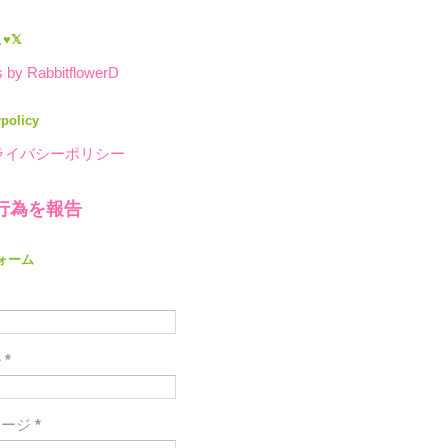
♥𝕏
 by RabbitflowerD
ypolicy
ライバシーポリシー
行為を報告
ォーム
ル
*
セージ
*