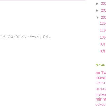
►
20
►
20
▼
20
12
11
、このブログのメンバーだけです。
10
9月
8月
ラベル
Tw
ifttt
bluesk
CREST
HEXA
Instag
minn
polygo