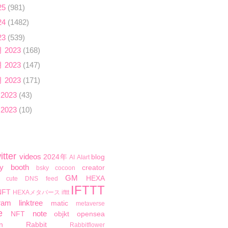
25
(981)
24
(1482)
23
(539)
月 2023
(168)
月 2023
(147)
月 2023
(171)
 2023
(43)
 2023
(10)
itter
videos
2024年
blog
AI
AIart
y
booth
creator
bsky
cocoon
GM
HEXA
cute
DNS
feed
IFTTT
NFT
HEXAメタバース
ifttt
ram
linktree
matic
metaverse
e
note
NFT
objkt
opensea
n
Rabbit
Rabbitflower