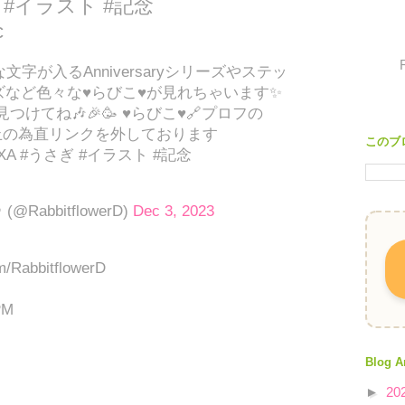
ぎ #イラスト #記念
c
文字が入るAnniversaryシリーズやステッ
など色々な♥らびこ♥が見れちゃいます✨
見つけてね🎶🎉🥳 ♥らびこ♥🔗プロフの
防止の為直リンクを外しております
このブ
HEXA #うさぎ #イラスト #記念
@RabbitflowerD)
Dec 3, 2023
om/RabbitflowerD
PM
Blog A
►
20