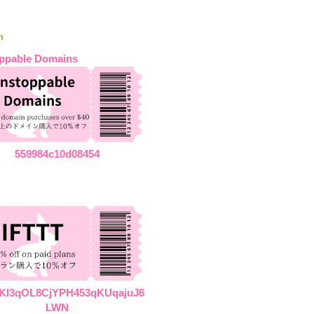
n
ppable Domains
559984c10d08454
KI3qOL8CjYPH453qKUqajuJ6
LWN