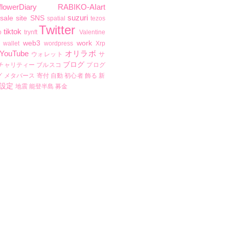
flowerDiary
RABIKO-AIart
suzuri
sale
site
SNS
spatial
tezos
Twitter
tiktok
b
trynft
Valentine
web3
work
wallet
wordpress
Xrp
YouTube
オリラボ
ウォレット
サ
ブログ
チャリティー
ブルスコ
プログ
グ
メタバース
寄付
自動
初心者
飾る
新
設定
地震
能登半島
募金