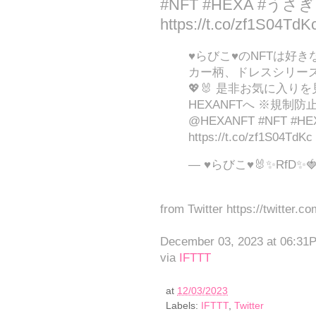
#NFT #HEXA #うさ
https://t.co/zf1S04TdK
♥らびこ♥のNFTは好きな
カー柄、ドレスシリーズ
💖🐰 是非お気に入りを
HEXANFTへ ※規制
@HEXANFT #NFT #
https://t.co/zf1S04TdKc
— ♥らびこ♥🐰✨RfD✨🍓 (
from Twitter https://twitter.c
December 03, 2023 at 06:31
via
IFTTT
at
12/03/2023
Labels:
IFTTT
,
Twitter