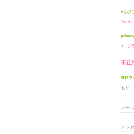
♥らびこ
Tweets
privac
プ
不正
連絡フ
名前
メー
メッ