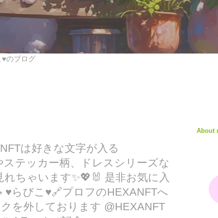
びこ♥のブログ
About
のNFTは好きな文字が入る
リーズやステッカー柄、ドレスシリーズな
れちゃいます✨💖🐰 是非お気に入
 ♥らびこ♥🔗プロフのHEXANFTへ
を外しております @HEXANFT