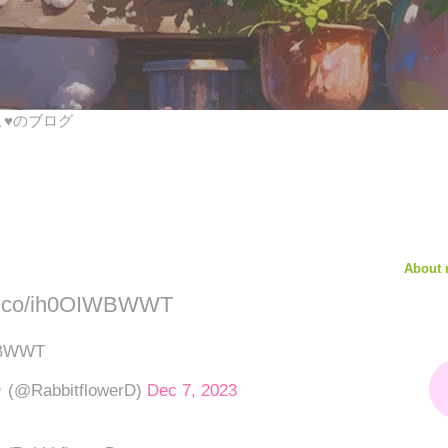
びこ♥のブログ
About
t.co/ih0OIWBWWT
IWBWWT
@RabbitflowerD)
Dec 7, 2023