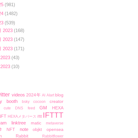
25
(981)
24
(1482)
23
(539)
月 2023
(168)
月 2023
(147)
月 2023
(171)
 2023
(43)
 2023
(10)
itter
videos
2024年
blog
AI
AIart
y
booth
creator
bsky
cocoon
GM
HEXA
cute
DNS
feed
IFTTT
NFT
HEXAメタバース
ifttt
ram
linktree
matic
metaverse
e
note
NFT
objkt
opensea
n
Rabbit
Rabbitflower