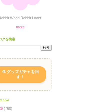
Rabbit World,Rabbit Lover.
more
ログを検索
🎨 グッズガチャを回
す！
rchive
26
(760)