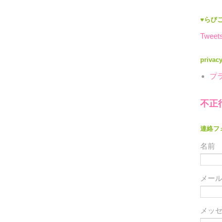
♥らびこ
Tweets
privac
プ
不正
連絡フ
名前
メー
メッ