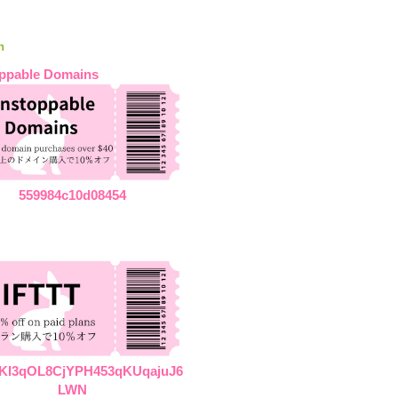
n
ppable Domains
559984c10d08454
KI3qOL8CjYPH453qKUqajuJ6
LWN