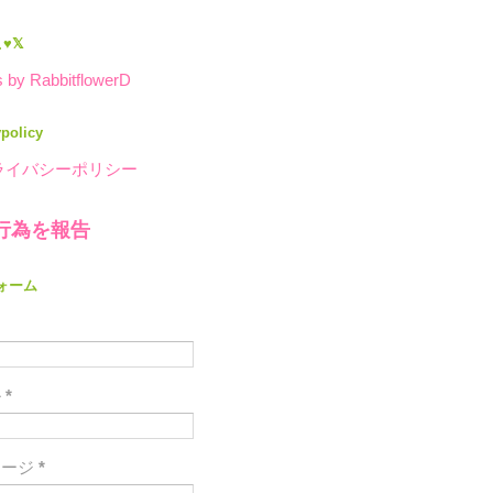
♥𝕏
 by RabbitflowerD
ypolicy
ライバシーポリシー
行為を報告
ォーム
ル
*
セージ
*