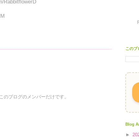
om/RabbitflowerD
PM
このブ
、このブログのメンバーだけです。
Blog A
►
20