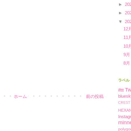
►
20
►
20
▼
20
12
11
10
9月
8月
ラベル
Tw
ifttt
bluesk
ホーム
前の投稿
CREST
HEXA
Instag
minn
polygo