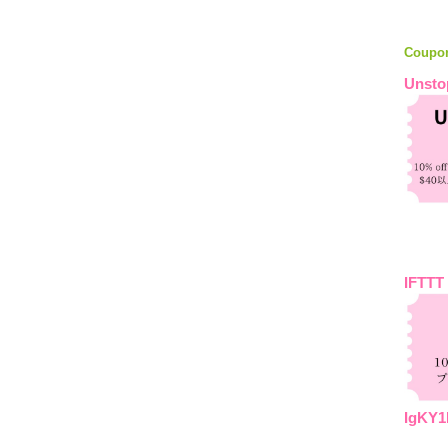
Coupo
Unsto
IFTTT
IgKY1