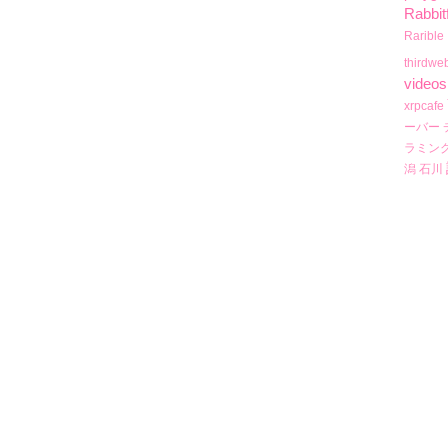
Rabbit
Rarible
thirdwe
videos
xrpcafe
ーバー
ラミン
潟
石川