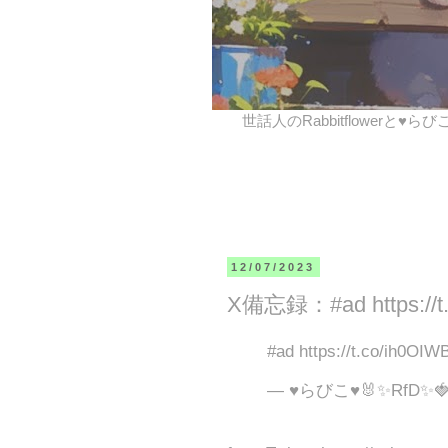
世話人のRabbitflowerと♥ら
12/07/2023
X備忘録：#ad https://
#ad https://t.co/ih0O
— ♥らびこ♥🐰✨RfD✨🍓 (