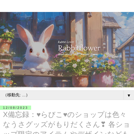
▼
12/08/2023
X備忘録：♥らびこ♥のショップは色々
なうさグッズがもりだくさん❣ 各ショ