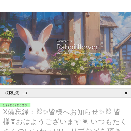
▼
12/26/2023
X備忘録：🐰✨皆様へお知らせ✨🐰 皆
様❣おはようございます☀ いつもたく