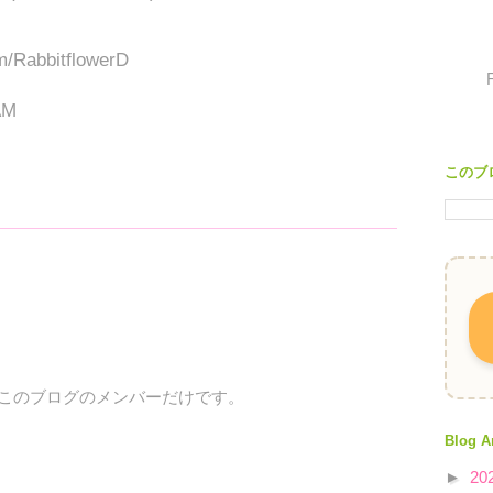
om/RabbitflowerD
AM
このブ
、このブログのメンバーだけです。
Blog A
►
20