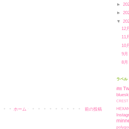
►
20
►
20
▼
20
12
11
10
9月
8月
ラベル
Tw
ifttt
bluesk
CREST
ホーム
前の投稿
HEXA
Instag
minn
polygo