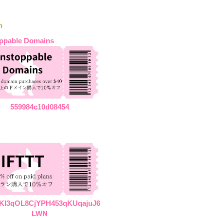
n
ppable Domains
559984c10d08454
KI3qOL8CjYPH453qKUqajuJ6
LWN