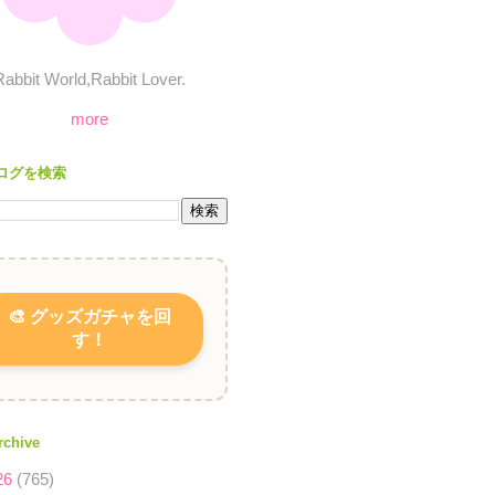
Rabbit World,Rabbit Lover.
more
ログを検索
🎨 グッズガチャを回
す！
rchive
26
(765)