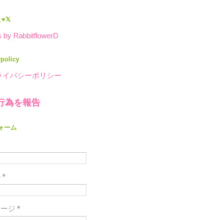
♥𝕏
 by RabbitflowerD
ypolicy
ライバシーポリシー
行為を報告
ォーム
ル
*
セージ
*