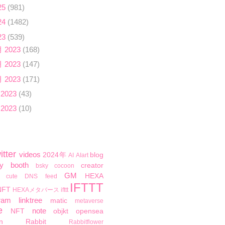
25
(981)
24
(1482)
23
(539)
月 2023
(168)
月 2023
(147)
月 2023
(171)
 2023
(43)
 2023
(10)
itter
videos
2024年
blog
AI
AIart
y
booth
creator
bsky
cocoon
GM
HEXA
cute
DNS
feed
IFTTT
NFT
HEXAメタバース
ifttt
ram
linktree
matic
metaverse
e
note
NFT
objkt
opensea
n
Rabbit
Rabbitflower