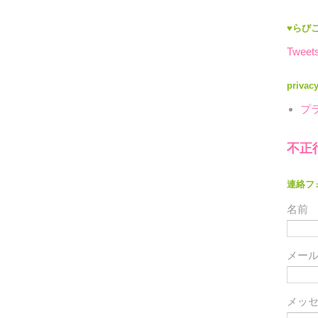
♥らびこ
Tweets
privac
プ
不正
連絡フ
名前
メー
メッ