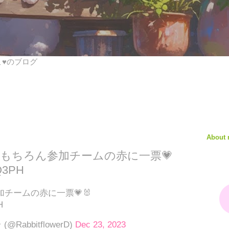
びこ♥のブログ
About
はもちろん参加チームの赤に一票💗
BQ3PH
チームの赤に一票💗🐰
H
@RabbitflowerD)
Dec 23, 2023