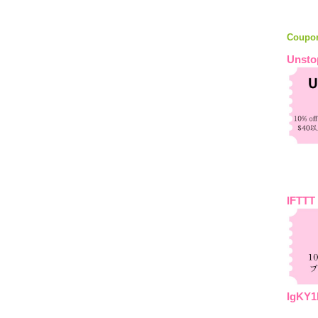
Coupo
Unsto
IFTTT
IgKY1