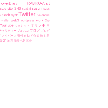
flowerDiary
RABIKO-AIart
suzuri
sale
site
SNS
spatial
tezos
Twitter
tiktok
b
trynft
Valentine
web3
work
wallet
wordpress
Xrp
YouTube
オリラボ
ウォレット
サ
ブログ
チャリティー
ブルスコ
プログ
グ
メタバース
寄付
自動
初心者
飾る
新
設定
地震
能登半島
募金