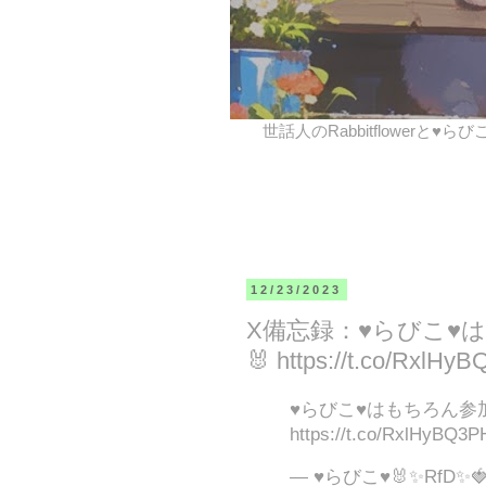
世話人のRabbitflowerと♥ら
12/23/2023
X備忘録：♥らびこ♥
🐰 https://t.co/RxlHy
♥らびこ♥はもちろん参加
https://t.co/RxlHyBQ3P
— ♥らびこ♥🐰✨RfD✨🍓 (