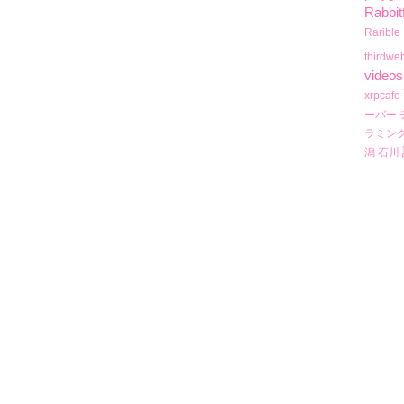
Rabbit
Rarible
thirdwe
videos
xrpcafe
ーバー
ラミン
潟
石川