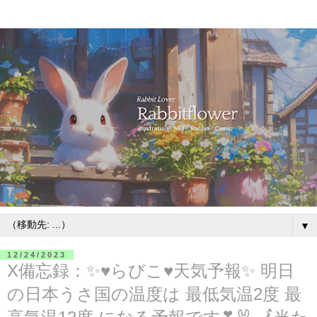
▼
12/24/2023
X備忘録：✨♥らびこ♥天気予報✨ 明日
の日本うさ国の温度は 最低気温2度 最