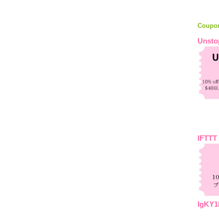
Coupo
Unsto
IFTTT
IgKY1