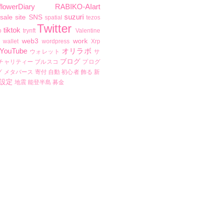
flowerDiary
RABIKO-AIart
suzuri
sale
site
SNS
spatial
tezos
Twitter
tiktok
b
trynft
Valentine
web3
work
wallet
wordpress
Xrp
YouTube
オリラボ
ウォレット
サ
ブログ
チャリティー
ブルスコ
プログ
グ
メタバース
寄付
自動
初心者
飾る
新
設定
地震
能登半島
募金