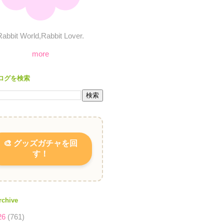
Rabbit World,Rabbit Lover.
more
ログを検索
🎨 グッズガチャを回
す！
rchive
26
(761)