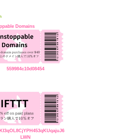
n
ppable Domains
559984c10d08454
KI3qOL8CjYPH453qKUqajuJ6
LWN