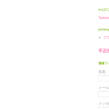
♥らびこ
Tweets
privac
プ
不正
連絡フ
名前
メー
メッ