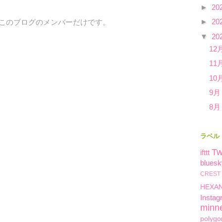
►
20
►
20
、このブログのメンバーだけです。
▼
20
12
11
10
9月
8月
ラベル
Tw
ifttt
bluesk
CREST
HEXA
Instag
minn
polygo