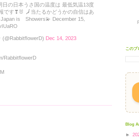
 明日の日本うさ国の温度は 最低気温13度
報です❣🐰 🗾当たるかどうかの自信はあ
apan is Showers💫 December 15,
UvIUaRO
@RabbitflowerD)
Dec 14, 2023
このブ
om/RabbitflowerD
PM
Blog A
►
20