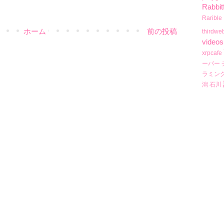
Rabbit
Rarible
ホーム
前の投稿
thirdwe
videos
xrpcafe
ーバー
ラミン
潟
石川