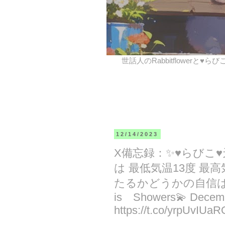
世話人のRabbitflowerと♥ら
12/14/2023
X備忘録：✨♥らびこ
は 最低気温13度 最高
たるかどうかの自信はありま
is Showers💫 Decem
https://t.co/yrpUvIUaR