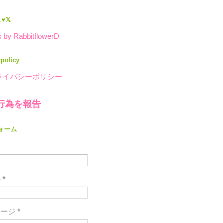
♥𝕏
 by RabbitflowerD
ypolicy
ライバシーポリシー
行為を報告
ォーム
ル
*
セージ
*