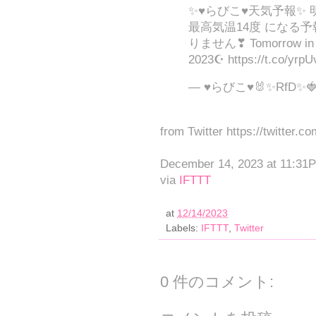
✨♥らびこ♥天気予報✨
最高気温14度 になる予
りません❣ Tomorrow in J
2023☪ https://t.co/yrp
— ♥らびこ♥🐰✨RfD✨🍓 (
from Twitter https://twitter.c
December 14, 2023 at 11:31
via
IFTTT
at
12/14/2023
Labels:
IFTTT
,
Twitter
0 件のコメント: