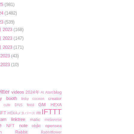
25
(981)
24
(1482)
23
(539)
月 2023
(168)
月 2023
(147)
月 2023
(171)
 2023
(43)
 2023
(10)
itter
videos
2024年
blog
AI
AIart
y
booth
creator
bsky
cocoon
GM
HEXA
cute
DNS
feed
IFTTT
NFT
HEXAメタバース
ifttt
ram
linktree
matic
metaverse
e
note
NFT
objkt
opensea
n
Rabbit
Rabbitflower