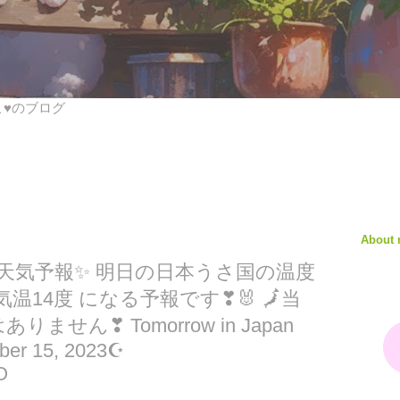
びこ♥のブログ
About
♥天気予報✨ 明日の日本うさ国の温度
気温14度 になる予報です❣🐰 🗾当
せん❣ Tomorrow in Japan
ber 15, 2023☪
O