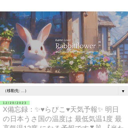
▼
12/20/2023
X備忘録：✨♥らびこ♥天気予報✨ 明日
の日本うさ国の温度は 最低気温1度 最