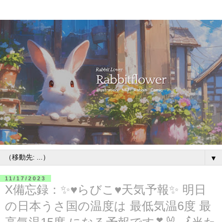
▼
11/17/2023
X備忘録：✨♥らびこ♥天気予報✨ 明日
の日本うさ国の温度は 最低気温6度 最