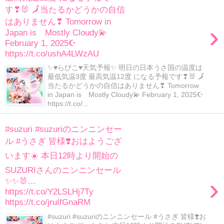
す❣🐰 🗾当たるかどうかの自信
はありません❣ Tomorrow in
›
Japan is Mostly Cloudy💫
February 1, 2025☪
https://t.co/ushA4LWzAU
✨♥らびこ♥天気予報✨ 明日の日本うさ国の温度は
最低気温3度 最高気温12度 になる予報です❣🐰 🗾
当たるかどうかの自信はありません❣ Tomorrow
in Japan is Mostly Cloudy💫 February 1, 2025☪
https://t.co/...
#suzuri #suzuriのニンニンセー
ル #うさぎ 皆様❣️おはようござ
います☀️ 本日12時より開始の
SUZURIさんのニンニンセール
›
✨✨🐰…
https://t.co/Y2LSLHj7Ty
https://t.co/jruIfGnaRM
#suzuri #suzuriのニンニンセール #うさぎ 皆様❣️お