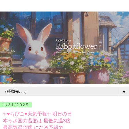
▼
1/31/2025
✨♥らびこ♥天気予報✨ 明日の日
本うさ国の温度は 最低気温3度
最高気温12度 になる予報で