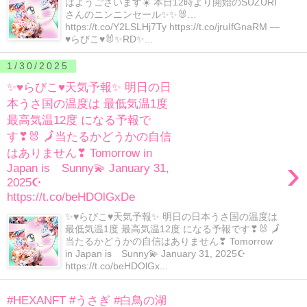
はようございます☀️ 本日12時より開始のSUZURI
さんのニンニンセール✨✨🐰…
https://t.co/Y2LSLHj7Ty https://t.co/jruIfGnaRM —
♥らびこ♥🐰✨RD✨...
1/30/2025
✨♥らびこ♥天気予報✨ 明日の日
本うさ国の温度は 最低気温1度
最高気温12度 になる予報で
す❣🐰 🗾当たるかどうかの自信
はありません❣ Tomorrow in
›
Japan is Sunny💫 January 31,
2025☪
https://t.co/beHDOlGxDe
✨♥らびこ♥天気予報✨ 明日の日本うさ国の温度は
最低気温1度 最高気温12度 になる予報です❣🐰 🗾
当たるかどうかの自信はありません❣ Tomorrow
in Japan is Sunny💫 January 31, 2025☪
https://t.co/beHDOlGx...
#HEXANFT #うさぎ #白鳥の湖